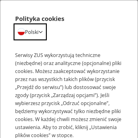
Polityka cookies
Polski
Menu
Szukaj
Serwisy ZUS wykorzystują techniczne
(niezbędne) oraz analityczne (opcjonalne) pliki
cookies. Możesz zaakceptować wykorzystanie
Emerytury
przez nas wszystkich takich plików (przycisk
„Przejdź do serwisu”) lub dostosować swoje
zgody (przycisk „Zarządzaj opcjami”). Jeśli
wybierzesz przycisk „Odrzuć opcjonalne”,
będziemy wykorzystywać tylko niezbędne pliki
Baza zlikwidowanych lub
cookies. W każdej chwili możesz zmienić swoje
przekształconych zakładów pracy
ustawienia. Aby to zrobić, kliknij „Ustawienia
plików cookies” w stopce.