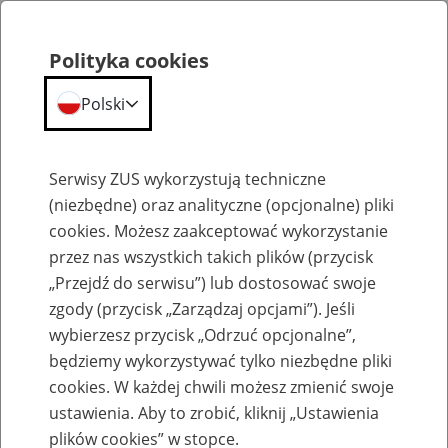
Polityka cookies
Polski
Menu
Szukaj
Serwisy ZUS wykorzystują techniczne
(niezbędne) oraz analityczne (opcjonalne) pliki
cookies. Możesz zaakceptować wykorzystanie
Emerytury
przez nas wszystkich takich plików (przycisk
„Przejdź do serwisu”) lub dostosować swoje
zgody (przycisk „Zarządzaj opcjami”). Jeśli
wybierzesz przycisk „Odrzuć opcjonalne”,
będziemy wykorzystywać tylko niezbędne pliki
Baza zlikwidowanych lub
cookies. W każdej chwili możesz zmienić swoje
przekształconych zakładów pracy
ustawienia. Aby to zrobić, kliknij „Ustawienia
plików cookies” w stopce.