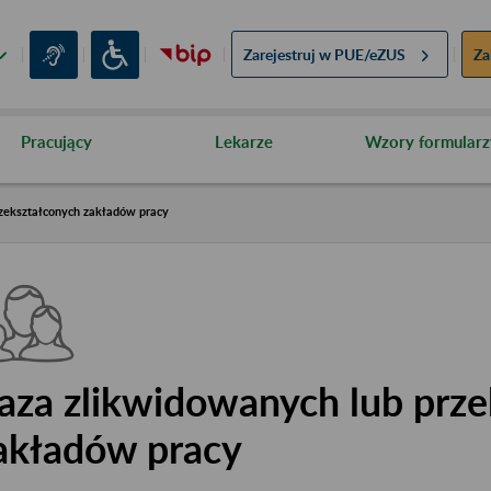
Zarejestruj w
PUE/eZUS
Za
Pracujący
Lekarze
Wzory formularz
zekształconych zakładów pracy
aza zlikwidowanych lub prze
akładów pracy