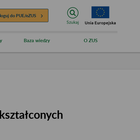
loguj do
PUE/eZUS
Szukaj
y
Baza wiedzy
O ZUS
kształconych