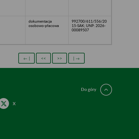
dokumentacja
992700/611/556/20
osobowo-płacowa
15-SAK; UNP: 2026-
00089507
← |
<<
>>
| →
Do góry
X