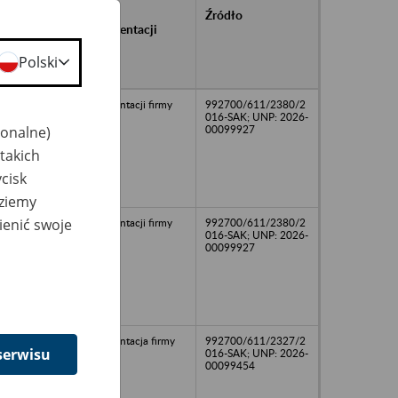
rańcowe
Rodzaj
Źródło
ntacji
dokumentacji
owywanej w
ach
Polski
owych
dokumentacji firmy
992700/611/2380/2
016-SAK; UNP: 2026-
jonalne)
00099927
takich
cisk
dziemy
ienić swoje
dokumentacji firmy
992700/611/2380/2
016-SAK; UNP: 2026-
00099927
dokumentacja firmy
992700/611/2327/2
serwisu
016-SAK; UNP: 2026-
00099454