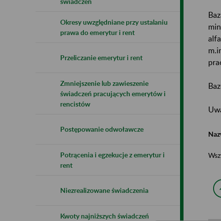
świadczeń
Baz
Okresy uwzględniane przy ustalaniu
min
prawa do emerytur i rent
alf
m.i
Przeliczanie emerytur i rent
pra
Zmniejszenie lub zawieszenie
Baz
świadczeń pracujących emerytów i
rencistów
Uwa
Postępowanie odwoławcze
Naz
Potrącenia i egzekucje z emerytur i
Wsz
rent
Niezrealizowane świadczenia
Kwoty najniższych świadczeń