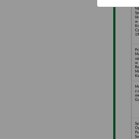
NE
Sp
li
w 
Kr
Cz
1
Pr
MA
up
w 
R
Mi
Ki
Mo
z 
si
Gd
Sp
Og
Ps
So