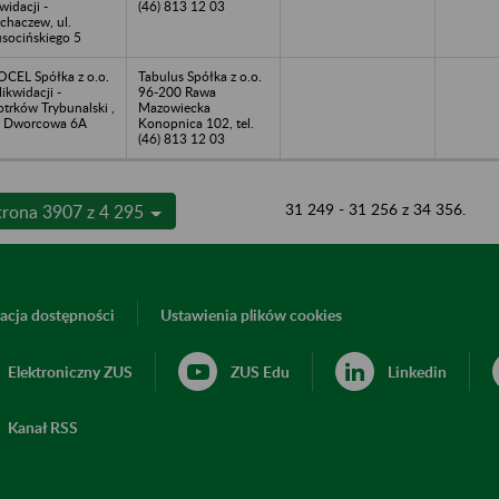
kwidacji -
(46) 813 12 03
chaczew, ul.
socińskiego 5
OCEL Spółka z o.o.
Tabulus Spółka z o.o.
likwidacji -
96-200 Rawa
otrków Trybunalski ,
Mazowiecka
. Dworcowa 6A
Konopnica 102, tel.
(46) 813 12 03
31 249 - 31 256 z 34 356.
trona 3907 z 4 295
acja dostępności
Ustawienia plików cookies
Elektroniczny ZUS
ZUS Edu
Linkedin
Kanał RSS