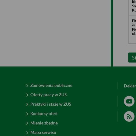
li
So
Ku
PI
w 
Pi
ul
S
Zamówienia publiczne
Deklar
Oferty pracy w ZUS
Praktyki i staże w ZUS
Konkursy ofert
Mienie zbędne
Mapa serwisu