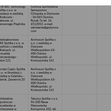
W BIO Technology
Gminna Spółdzielnia
ółka z o.o. w
Samopomoc
kwidacji w siedzibą
Chłopska w Dymowie
Krakowie -
- 36-065 Dymów,
akowie, ul.
Rynek 7a tel. 16
erwonego Prądnika
6512052; e-mail:
9
sekretariat@gsdynow.
com
zedsiębiorstwo
Archiwum Spółka z
X Spółka z o.o. w
o.o. z siedzibą w
adłości z siedzibą
Ostrowie
Kielcach, ul.
Wielkopolskim 63-
omualda
400 Ostrów
elczarskiego -
Wielkopolski, ul.
elce 121
Krotoszyńska 161
ntaż Części Spółka
Archiwum Spółka z
o.o. w likwidacji z
o.o. z siedzibą w
edzibą w Gdańsku -
Ostrowie
ańsk, Zawiercie 20
Wielkopolskim 63-
400 Ostrów
Wielkopolski, ul.
Krotoszyńska 161
ółdzielnia
Tabulus Spółka z o.o.
rodniczo-
96-200 Rawa
zczelarska w
Mazowiecka
chaczewie w
Konopnica 102, tel.