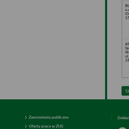
BL
o.
Ch
1
A
Sp
li
ul
23
S
Zamówienia publiczne
Deklar
Oferty pracy w ZUS