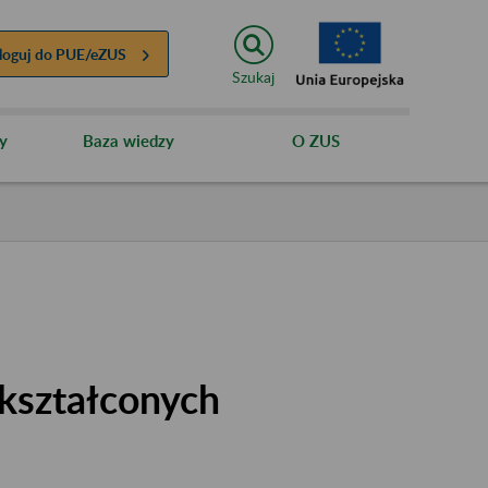
loguj do
PUE/eZUS
Szukaj
y
Baza wiedzy
O ZUS
kształconych