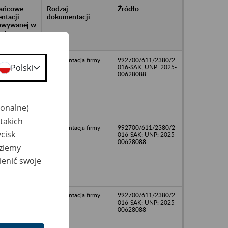
rańcowe
Rodzaj
Źródło
ntacji
dokumentacji
owywanej w
ach
owych
dokumentacja firmy
992700/611/2380/2
Polski
016-SAK; UNP: 2025-
00628088
jonalne)
takich
dokumentacja firmy
992700/611/2380/2
cisk
016-SAK; UNP: 2025-
00628088
dziemy
ienić swoje
dokumentacja firmy
992700/611/2380/2
016-SAK; UNP: 2025-
00628088