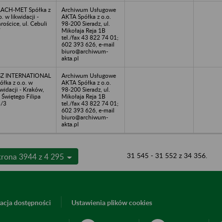
ACH-MET Spółka z
Archiwum Usługowe
o. w likwidacji -
AKTA Spółka z o.o.
rościce, ul. Cebuli
98-200 Sieradz, ul.
7
Mikołaja Reja 1B
tel./fax 43 822 74 01;
602 393 626, e-mail
biuro@archiwum-
akta.pl
SZ INTERNATIONAL
Archiwum Usługowe
ółka z o.o. w
AKTA Spółka z o.o.
kwidacji - Kraków,
98-200 Sieradz, ul.
. Świętego Filipa
Mikołaja Reja 1B
/3
tel./fax 43 822 74 01;
602 393 626, e-mail
biuro@archiwum-
akta.pl
31 545 - 31 552 z 34 356.
trona 3944 z 4 295
acja dostępności
Ustawienia plików cookies