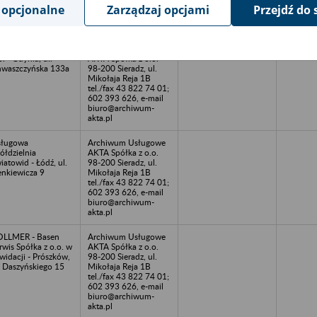
602 393 626, e-mail
 opcjonalne
Zarządzaj opcjami
Przejdź do 
biuro@archiwum-
akta.pl
esar Nova Spółka z
Archiwum Usługowe
o. - Gdynia, ul.
AKTA Spółka z o.o.
waszczyńska 133a
98-200 Sieradz, ul.
Mikołaja Reja 1B
tel./fax 43 822 74 01;
602 393 626, e-mail
biuro@archiwum-
akta.pl
sługowa
Archiwum Usługowe
ółdzielnia
AKTA Spółka z o.o.
iatowid - Łódź, ul.
98-200 Sieradz, ul.
enkiewicza 9
Mikołaja Reja 1B
tel./fax 43 822 74 01;
602 393 626, e-mail
biuro@archiwum-
akta.pl
LLMER - Basen
Archiwum Usługowe
rwis Spółka z o.o. w
AKTA Spółka z o.o.
kwidacji - Prószków,
98-200 Sieradz, ul.
. Daszyńskiego 15
Mikołaja Reja 1B
tel./fax 43 822 74 01;
602 393 626, e-mail
biuro@archiwum-
akta.pl