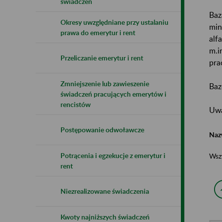
świadczeń
Baz
Okresy uwzględniane przy ustalaniu
min
prawa do emerytur i rent
alf
m.i
Przeliczanie emerytur i rent
pra
Zmniejszenie lub zawieszenie
Baz
świadczeń pracujących emerytów i
rencistów
Uwa
Postępowanie odwoławcze
Naz
Potrącenia i egzekucje z emerytur i
Wsz
rent
Niezrealizowane świadczenia
Kwoty najniższych świadczeń