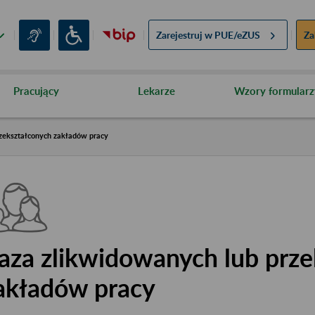
Zarejestruj w
PUE/eZUS
Za
Pracujący
Lekarze
Wzory formularz
zekształconych zakładów pracy
aza zlikwidowanych lub prze
akładów pracy