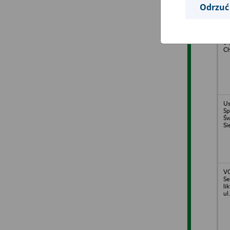
Odrzuć
St
o 
Ch
U
Sp
Św
Si
VO
Se
li
ul