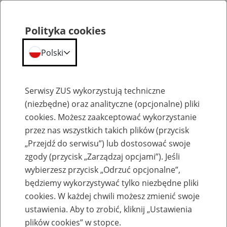
Polityka cookies
Polski
Menu
Szukaj
Serwisy ZUS wykorzystują techniczne
(niezbędne) oraz analityczne (opcjonalne) pliki
cookies. Możesz zaakceptować wykorzystanie
Emerytury
przez nas wszystkich takich plików (przycisk
„Przejdź do serwisu”) lub dostosować swoje
zgody (przycisk „Zarządzaj opcjami”). Jeśli
wybierzesz przycisk „Odrzuć opcjonalne”,
będziemy wykorzystywać tylko niezbędne pliki
Baza zlikwidowanych lub
cookies. W każdej chwili możesz zmienić swoje
przekształconych zakładów pracy
ustawienia. Aby to zrobić, kliknij „Ustawienia
plików cookies” w stopce.