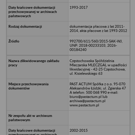
1993-2017
dokumentacja płacowa z lat 2011-
2014, akta płacowe z lat 1993-2012
992700/611/560/2015-SAK-WJ,
UNP: 2018-00233103, 2026-
00184240
Częstochowska Spółdzielnia
Mleczarska MLECZGAL w upadłości
likwidacyjnej - 42-25 Częstochowa,
ul. Kisielewskiego 63
PAST ACTUM Spółka z o.o. 95-070
Aleksandrów Łódzki, ul. Zgierska 47
A telefon: 500 068 990 e-mail:
biuro@pastactum.pl lub
archiwa@pastactum.pl
www.pastactum.pl
2002-2015