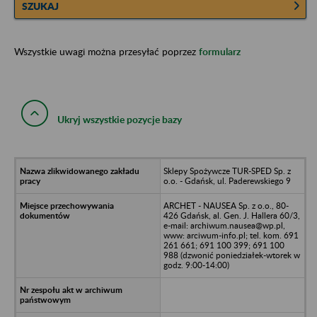
SZUKAJ
Wszystkie uwagi można przesyłać poprzez
formularz
Ukryj wszystkie pozycje bazy
Sklepy Spożywcze TUR-SPED Sp. z
o.o. - Gdańsk, ul. Paderewskiego 9
ARCHET - NAUSEA Sp. z o.o., 80-
426 Gdańsk, al. Gen. J. Hallera 60/3,
e-mail: archiwum.nausea@wp.pl,
www: arciwum-info.pl; tel. kom. 691
261 661; 691 100 399; 691 100
988 (dzwonić poniedziałek-wtorek w
godz. 9:00-14:00)