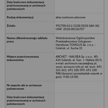
akta osobowo-płacowe
992700/611/1228/2018-SAK-WJ,
UNP: 2018-00136707
Wielobranżowe Ogólnopolskie
Przedsiębiorstwo Usługowo-
Handlowe TOMGUS Sp. z o.o. -
Gdańsk, ul. Sucha 31
ARCHET - NAUSEA Sp. z o.o., 80-
426 Gdańsk, al. Gen. J. Hallera 60/3,
e-mail: archiwum.nausea@wp.pl,
www: arciwum-info.pl; tel. kom. 691
261 661; 691 100 399; 691 100
988 (dzwonić poniedziałek-wtorek w
godz. 9:00-14:00)