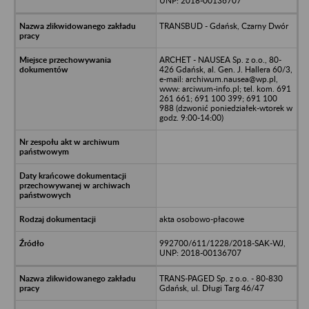
UNP: 2018-00136707
TRANSBUD - Gdańsk, Czarny Dwór
ARCHET - NAUSEA Sp. z o.o., 80-
426 Gdańsk, al. Gen. J. Hallera 60/3,
e-mail: archiwum.nausea@wp.pl,
www: arciwum-info.pl; tel. kom. 691
261 661; 691 100 399; 691 100
988 (dzwonić poniedziałek-wtorek w
godz. 9:00-14:00)
akta osobowo-płacowe
992700/611/1228/2018-SAK-WJ,
UNP: 2018-00136707
TRANS-PAGED Sp. z o.o. - 80-830
Gdańsk, ul. Długi Targ 46/47