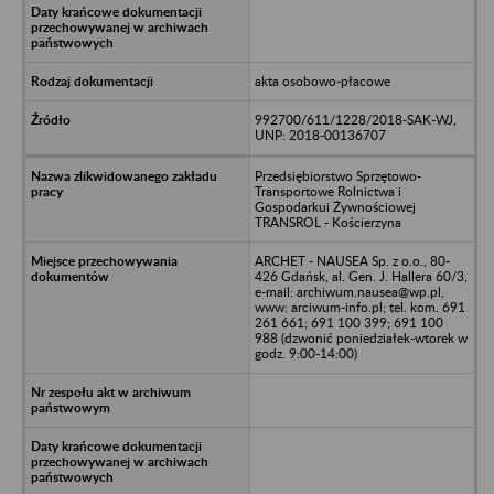
akta osobowo-płacowe
992700/611/1228/2018-SAK-WJ,
UNP: 2018-00136707
Przedsiębiorstwo Sprzętowo-
Transportowe Rolnictwa i
Gospodarkui Żywnościowej
TRANSROL - Kościerzyna
ARCHET - NAUSEA Sp. z o.o., 80-
426 Gdańsk, al. Gen. J. Hallera 60/3,
e-mail: archiwum.nausea@wp.pl,
www: arciwum-info.pl; tel. kom. 691
261 661; 691 100 399; 691 100
988 (dzwonić poniedziałek-wtorek w
godz. 9:00-14:00)