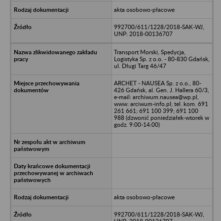
akta osobowo-płacowe
992700/611/1228/2018-SAK-WJ,
UNP: 2018-00136707
Transport Morski, Spedycja,
Logistyka Sp. z o.o. - 80-830 Gdańsk,
ul. Długi Targ 46/47
ARCHET - NAUSEA Sp. z o.o., 80-
426 Gdańsk, al. Gen. J. Hallera 60/3,
e-mail: archiwum.nausea@wp.pl,
www: arciwum-info.pl; tel. kom. 691
261 661; 691 100 399; 691 100
988 (dzwonić poniedziałek-wtorek w
godz. 9:00-14:00)
akta osobowo-płacowe
992700/611/1228/2018-SAK-WJ,