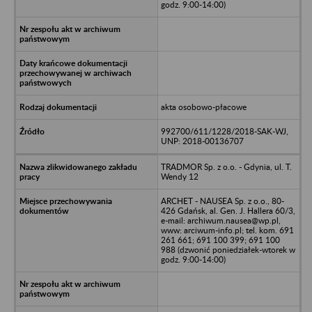
godz. 9:00-14:00)
akta osobowo-płacowe
992700/611/1228/2018-SAK-WJ,
UNP: 2018-00136707
TRADMOR Sp. z o.o. - Gdynia, ul. T.
Wendy 12
ARCHET - NAUSEA Sp. z o.o., 80-
426 Gdańsk, al. Gen. J. Hallera 60/3,
e-mail: archiwum.nausea@wp.pl,
www: arciwum-info.pl; tel. kom. 691
261 661; 691 100 399; 691 100
988 (dzwonić poniedziałek-wtorek w
godz. 9:00-14:00)