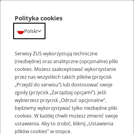
Polityka cookies
Polski
Menu
Szukaj
Serwisy ZUS wykorzystują techniczne
(niezbędne) oraz analityczne (opcjonalne) pliki
cookies. Możesz zaakceptować wykorzystanie
Emerytury
przez nas wszystkich takich plików (przycisk
„Przejdź do serwisu”) lub dostosować swoje
zgody (przycisk „Zarządzaj opcjami”). Jeśli
wybierzesz przycisk „Odrzuć opcjonalne”,
będziemy wykorzystywać tylko niezbędne pliki
Baza zlikwidowanych lub
cookies. W każdej chwili możesz zmienić swoje
przekształconych zakładów pracy
ustawienia. Aby to zrobić, kliknij „Ustawienia
plików cookies” w stopce.