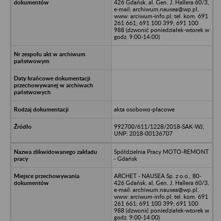
426 Gdańsk, al. Gen. J. Hallera 60/3,
e-mail: archiwum.nausea@wp.pl,
www: arciwum-info.pl; tel. kom. 691
261 661; 691 100 399; 691 100
988 (dzwonić poniedziałek-wtorek w
godz. 9:00-14:00)
akta osobowo-płacowe
992700/611/1228/2018-SAK-WJ,
UNP: 2018-00136707
Spółdzielnia Pracy MOTO-REMONT
- Gdańsk
ARCHET - NAUSEA Sp. z o.o., 80-
426 Gdańsk, al. Gen. J. Hallera 60/3,
e-mail: archiwum.nausea@wp.pl,
www: arciwum-info.pl; tel. kom. 691
261 661; 691 100 399; 691 100
988 (dzwonić poniedziałek-wtorek w
godz. 9:00-14:00)