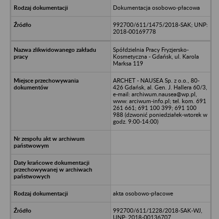
Dokumentacja osobowo-płacowa
992700/611/1475/2018-SAK; UNP:
2018-00169778
Spółdzielnia Pracy Fryzjersko-
Kosmetyczna - Gdańsk, ul. Karola
Marksa 119
ARCHET - NAUSEA Sp. z o.o., 80-
426 Gdańsk, al. Gen. J. Hallera 60/3,
e-mail: archiwum.nausea@wp.pl,
www: arciwum-info.pl; tel. kom. 691
261 661; 691 100 399; 691 100
988 (dzwonić poniedziałek-wtorek w
godz. 9:00-14:00)
akta osobowo-płacowe
992700/611/1228/2018-SAK-WJ,
UNP: 2018-00136707