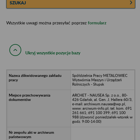
SZUKAJ
Wszystkie uwagi można przesyłać poprzez
formularz
Ukryj wszystkie pozycje bazy
Spółdzielnia Pracy METALOWIEC
Wytwórnia Maszyn i Urządzeń
Rolniczych - Słupsk
ARCHET - NAUSEA Sp. z o.o., 80-
426 Gdańsk, al. Gen. J. Hallera 60/3,
e-mail: archiwum.nausea@wp.pl,
www: arciwum-info.pl; tel. kom. 691
261 661; 691 100 399; 691 100
988 (dzwonić poniedziałek-wtorek w
godz. 9:00-14:00)