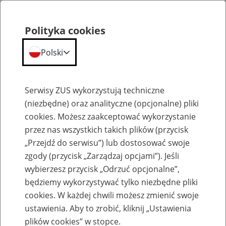
Polityka cookies
Polski
Menu
Szukaj
Serwisy ZUS wykorzystują techniczne
(niezbędne) oraz analityczne (opcjonalne) pliki
cookies. Możesz zaakceptować wykorzystanie
Emerytury
przez nas wszystkich takich plików (przycisk
„Przejdź do serwisu”) lub dostosować swoje
zgody (przycisk „Zarządzaj opcjami”). Jeśli
wybierzesz przycisk „Odrzuć opcjonalne”,
będziemy wykorzystywać tylko niezbędne pliki
Baza zlikwidowanych lub
cookies. W każdej chwili możesz zmienić swoje
przekształconych zakładów pracy
ustawienia. Aby to zrobić, kliknij „Ustawienia
plików cookies” w stopce.