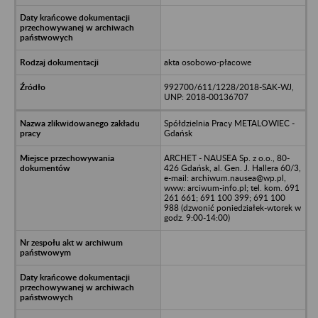
akta osobowo-płacowe
992700/611/1228/2018-SAK-WJ,
UNP: 2018-00136707
Spółdzielnia Pracy METALOWIEC -
Gdańsk
ARCHET - NAUSEA Sp. z o.o., 80-
426 Gdańsk, al. Gen. J. Hallera 60/3,
e-mail: archiwum.nausea@wp.pl,
www: arciwum-info.pl; tel. kom. 691
261 661; 691 100 399; 691 100
988 (dzwonić poniedziałek-wtorek w
godz. 9:00-14:00)