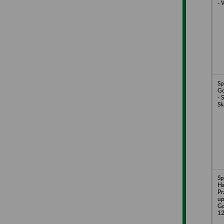
- 
Sp
Go
- 
Sk
Sp
H
Pr
up
Gd
1