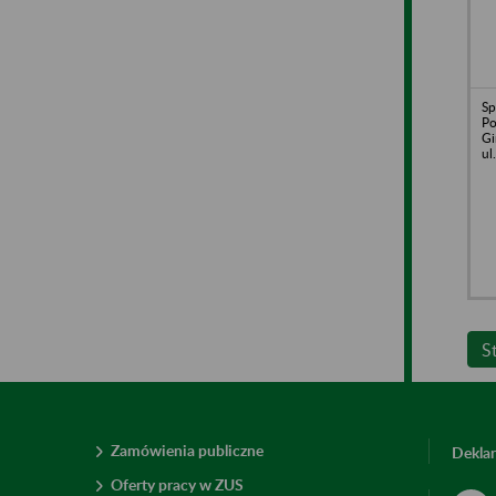
Sp
Po
Gi
ul
S
Zamówienia publiczne
Deklar
Oferty pracy w ZUS