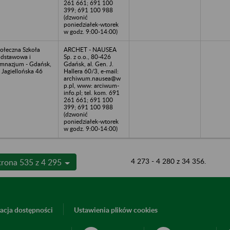
261 661; 691 100
399; 691 100 988
(dzwonić
poniedziałek-wtorek
w godz. 9:00-14:00)
ołeczna Szkoła
ARCHET - NAUSEA
dstawowa i
Sp. z o.o., 80-426
mnazjum - Gdańsk,
Gdańsk, al. Gen. J.
. Jagiellońska 46
Hallera 60/3, e-mail:
archiwum.nausea@w
p.pl, www: arciwum-
info.pl; tel. kom. 691
261 661; 691 100
399; 691 100 988
(dzwonić
poniedziałek-wtorek
w godz. 9:00-14:00)
4 273 - 4 280 z 34 356.
trona 535 z 4 295
acja dostępności
Ustawienia plików cookies