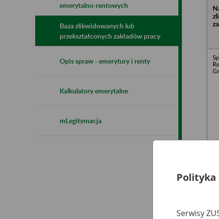
emerytalno-rentowych
N
z
z
Baza zlikwidowanych lub
przekształconych zakładów pracy
Sp
Opis spraw - emerytury i renty
Ro
G
Kalkulatory emerytalne
mLegitymacja
Sp
Zr
D
Je
Polityka
W
M
G
Serwisy ZUS