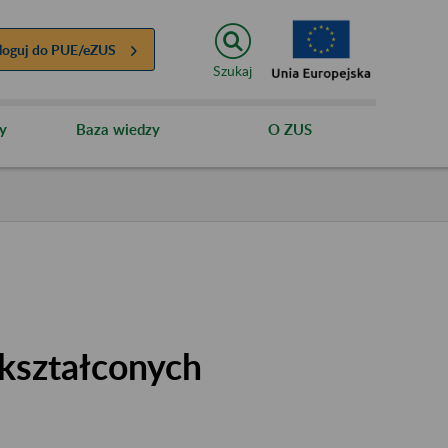
loguj do
PUE/eZUS
Szukaj
y
Baza wiedzy
O ZUS
kształconych