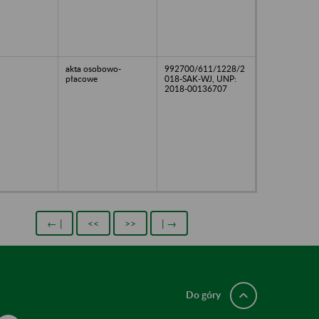
akta osobowo-
992700/611/1228/2
płacowe
018-SAK-WJ, UNP:
2018-00136707
← |
<<
>>
| →
Do góry