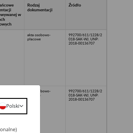
rańcowe
Rodzaj
Źródło
ntacji
dokumentacji
owywanej w
ach
owych
akta osobowo-
992700/611/1228/2
płacowe
018-SAK-WJ, UNP:
2018-00136707
akta osobowo-
992700/611/1228/2
płacowe
018-SAK-WJ, UNP:
2018-00136707
Polski
jonalne)