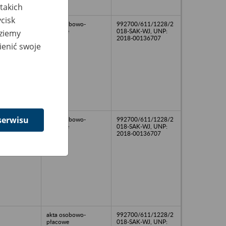
takich
cisk
akta osobowo-
992700/611/1228/2
płacowe
018-SAK-WJ, UNP:
dziemy
2018-00136707
ienić swoje
serwisu
akta osobowo-
992700/611/1228/2
płacowe
018-SAK-WJ, UNP:
2018-00136707
akta osobowo-
992700/611/1228/2
płacowe
018-SAK-WJ, UNP: