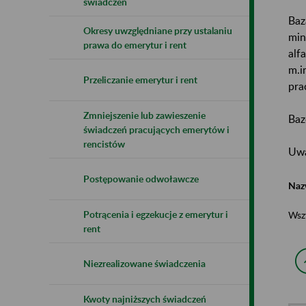
świadczeń
Baz
Okresy uwzględniane przy ustalaniu
min
prawa do emerytur i rent
alf
m.i
Przeliczanie emerytur i rent
pra
Zmniejszenie lub zawieszenie
Baz
świadczeń pracujących emerytów i
rencistów
Uwa
Postępowanie odwoławcze
Naz
Potrącenia i egzekucje z emerytur i
Wsz
rent
Niezrealizowane świadczenia
Kwoty najniższych świadczeń