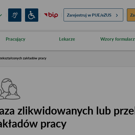
Zarejestruj w
PUE/eZUS
Za
Pracujący
Lekarze
Wzory formularz
zekształconych zakładów pracy
aza zlikwidowanych lub prze
akładów pracy