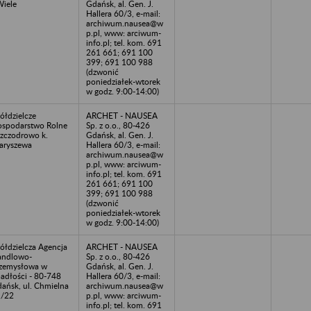
Wiele
Gdańsk, al. Gen. J.
Hallera 60/3, e-mail:
archiwum.nausea@w
p.pl, www: arciwum-
info.pl; tel. kom. 691
261 661; 691 100
399; 691 100 988
(dzwonić
poniedziałek-wtorek
w godz. 9:00-14:00)
ółdzielcze
ARCHET - NAUSEA
spodarstwo Rolne
Sp. z o.o., 80-426
Szczodrowo k.
Gdańsk, al. Gen. J.
aryszewa
Hallera 60/3, e-mail:
archiwum.nausea@w
p.pl, www: arciwum-
info.pl; tel. kom. 691
261 661; 691 100
399; 691 100 988
(dzwonić
poniedziałek-wtorek
w godz. 9:00-14:00)
ółdzielcza Agencja
ARCHET - NAUSEA
andlowo-
Sp. z o.o., 80-426
zemysłowa w
Gdańsk, al. Gen. J.
adłości - 80-748
Hallera 60/3, e-mail:
ańsk, ul. Chmielna
archiwum.nausea@w
2/22
p.pl, www: arciwum-
info.pl; tel. kom. 691