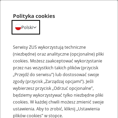
Polityka cookies
Polski
Menu
Szukaj
Serwisy ZUS wykorzystują techniczne
(niezbędne) oraz analityczne (opcjonalne) pliki
cookies. Możesz zaakceptować wykorzystanie
Emerytury
przez nas wszystkich takich plików (przycisk
„Przejdź do serwisu”) lub dostosować swoje
zgody (przycisk „Zarządzaj opcjami”). Jeśli
wybierzesz przycisk „Odrzuć opcjonalne”,
będziemy wykorzystywać tylko niezbędne pliki
Baza zlikwidowanych lub
cookies. W każdej chwili możesz zmienić swoje
przekształconych zakładów pracy
ustawienia. Aby to zrobić, kliknij „Ustawienia
plików cookies” w stopce.