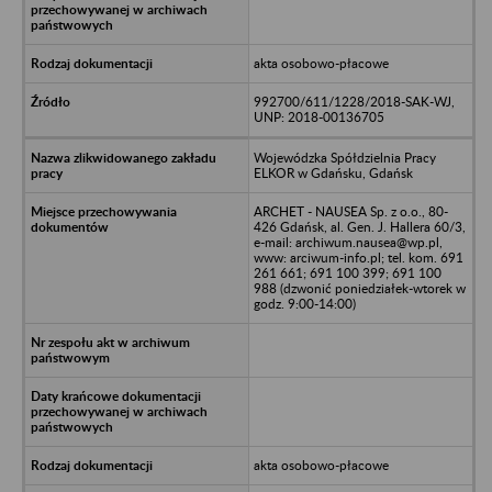
akta osobowo-płacowe
992700/611/1228/2018-SAK-WJ,
UNP: 2018-00136705
Wojewódzka Spółdzielnia Pracy
ELKOR w Gdańsku, Gdańsk
ARCHET - NAUSEA Sp. z o.o., 80-
426 Gdańsk, al. Gen. J. Hallera 60/3,
e-mail: archiwum.nausea@wp.pl,
www: arciwum-info.pl; tel. kom. 691
261 661; 691 100 399; 691 100
988 (dzwonić poniedziałek-wtorek w
godz. 9:00-14:00)
akta osobowo-płacowe