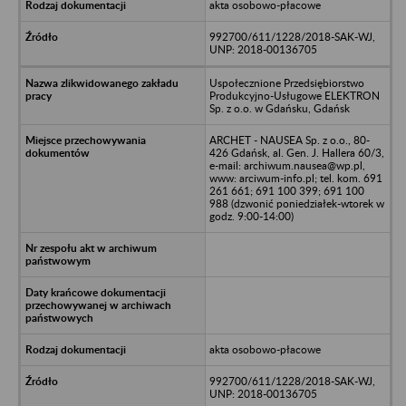
akta osobowo-płacowe
992700/611/1228/2018-SAK-WJ,
UNP: 2018-00136705
Uspołecznione Przedsiębiorstwo
Produkcyjno-Usługowe ELEKTRON
Sp. z o.o. w Gdańsku, Gdańsk
ARCHET - NAUSEA Sp. z o.o., 80-
426 Gdańsk, al. Gen. J. Hallera 60/3,
e-mail: archiwum.nausea@wp.pl,
www: arciwum-info.pl; tel. kom. 691
261 661; 691 100 399; 691 100
988 (dzwonić poniedziałek-wtorek w
godz. 9:00-14:00)
akta osobowo-płacowe
992700/611/1228/2018-SAK-WJ,
UNP: 2018-00136705