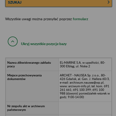
SZUKAJ
Wszystkie uwagi można przesyłać poprzez
formularz
Ukryj wszystkie pozycje bazy
EL-MARINE S.A, w upadłości, 80-
300 Elbląg, ul. Niska 2
ARCHET - NAUSEA Sp. z o.o., 80-
426 Gdańsk, al. Gen. J. Hallera 60/3,
e-mail: archiwum.nausea@wp.pl,
www: arciwum-info.pl; tel. kom. 691
261 661; 691 100 399; 691 100
988 (dzwonić poniedziałek-wtorek w
godz. 9:00-14:00)