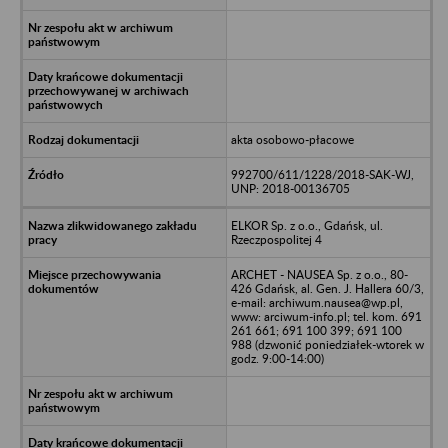
akta osobowo-płacowe
992700/611/1228/2018-SAK-WJ,
UNP: 2018-00136705
ELKOR Sp. z o.o., Gdańsk, ul.
Rzeczpospolitej 4
ARCHET - NAUSEA Sp. z o.o., 80-
426 Gdańsk, al. Gen. J. Hallera 60/3,
e-mail: archiwum.nausea@wp.pl,
www: arciwum-info.pl; tel. kom. 691
261 661; 691 100 399; 691 100
988 (dzwonić poniedziałek-wtorek w
godz. 9:00-14:00)