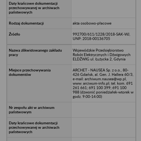
akta osobowo-płacowe
992700/611/1228/2018-SAK-WJ,
UNP: 2018-00136705
Wojewódzkie Przedsiębiorstwo
Robót Elektrycznych i Dźwigowych
ELDŹWIG ul. Łużycka 2, Gdynia
ARCHET - NAUSEA Sp. z o.o., 80-
426 Gdańsk, al. Gen. J. Hallera 60/3,
e-mail: archiwum.nausea@wp.pl,
www: arciwum-info.pl; tel. kom. 691
261 661; 691 100 399; 691 100
988 (dzwonić poniedziałek-wtorek w
godz. 9:00-14:00)