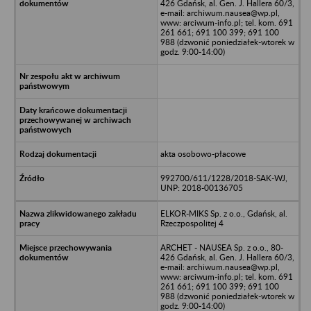
426 Gdańsk, al. Gen. J. Hallera 60/3,
e-mail: archiwum.nausea@wp.pl,
www: arciwum-info.pl; tel. kom. 691
261 661; 691 100 399; 691 100
988 (dzwonić poniedziałek-wtorek w
godz. 9:00-14:00)
akta osobowo-płacowe
992700/611/1228/2018-SAK-WJ,
UNP: 2018-00136705
ELKOR-MIKS Sp. z o.o., Gdańsk, al.
Rzeczpospolitej 4
ARCHET - NAUSEA Sp. z o.o., 80-
426 Gdańsk, al. Gen. J. Hallera 60/3,
e-mail: archiwum.nausea@wp.pl,
www: arciwum-info.pl; tel. kom. 691
261 661; 691 100 399; 691 100
988 (dzwonić poniedziałek-wtorek w
godz. 9:00-14:00)