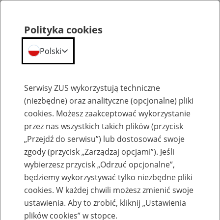
Polityka cookies
Polski
Menu
Szukaj
Serwisy ZUS wykorzystują techniczne
(niezbędne) oraz analityczne (opcjonalne) pliki
cookies. Możesz zaakceptować wykorzystanie
Emerytury
przez nas wszystkich takich plików (przycisk
„Przejdź do serwisu”) lub dostosować swoje
zgody (przycisk „Zarządzaj opcjami”). Jeśli
wybierzesz przycisk „Odrzuć opcjonalne”,
będziemy wykorzystywać tylko niezbędne pliki
Baza zlikwidowanych lub
cookies. W każdej chwili możesz zmienić swoje
przekształconych zakładów pracy
ustawienia. Aby to zrobić, kliknij „Ustawienia
plików cookies” w stopce.