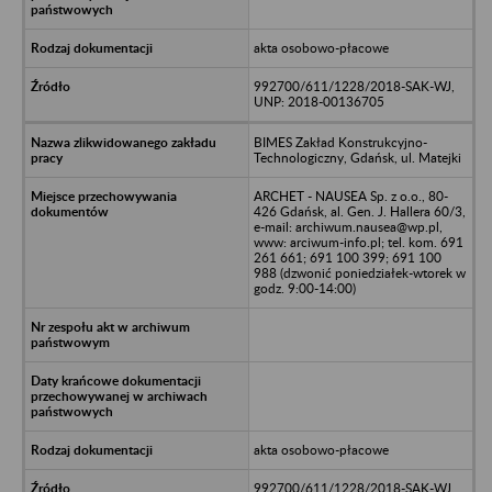
akta osobowo-płacowe
992700/611/1228/2018-SAK-WJ,
UNP: 2018-00136705
BIMES Zakład Konstrukcyjno-
Technologiczny, Gdańsk, ul. Matejki
ARCHET - NAUSEA Sp. z o.o., 80-
426 Gdańsk, al. Gen. J. Hallera 60/3,
e-mail: archiwum.nausea@wp.pl,
www: arciwum-info.pl; tel. kom. 691
261 661; 691 100 399; 691 100
988 (dzwonić poniedziałek-wtorek w
godz. 9:00-14:00)
akta osobowo-płacowe
992700/611/1228/2018-SAK-WJ,