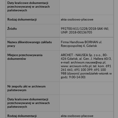
akta osobowo-płacowe
992700/611/1228/2018-SAK-WJ,
UNP: 2018-00136705
Firma Handlowa BORHAN ul.
Rzeczpospolitej 4, Gdańsk
ARCHET - NAUSEA Sp. z o.o., 80-
426 Gdańsk, al. Gen. J. Hallera 60/3,
e-mail: archiwum.nausea@wp.pl,
www: arciwum-info.pl; tel. kom. 691
261 661; 691 100 399; 691 100
988 (dzwonić poniedziałek-wtorek w
godz. 9:00-14:00)
akta osobowo-płacowe