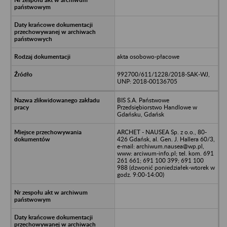
akta osobowo-płacowe
992700/611/1228/2018-SAK-WJ,
UNP: 2018-00136705
BIS S.A. Państwowe
Przedsiębiorstwo Handlowe w
Gdańsku, Gdańsk
ARCHET - NAUSEA Sp. z o.o., 80-
426 Gdańsk, al. Gen. J. Hallera 60/3,
e-mail: archiwum.nausea@wp.pl,
www: arciwum-info.pl; tel. kom. 691
261 661; 691 100 399; 691 100
988 (dzwonić poniedziałek-wtorek w
godz. 9:00-14:00)