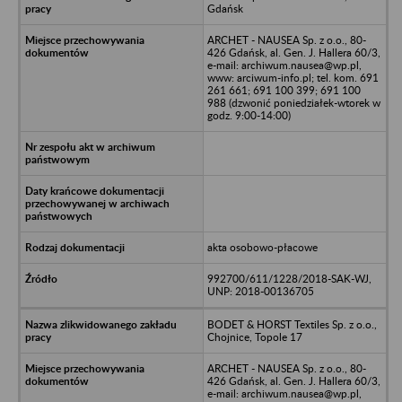
Gdańsk
ARCHET - NAUSEA Sp. z o.o., 80-
426 Gdańsk, al. Gen. J. Hallera 60/3,
e-mail: archiwum.nausea@wp.pl,
www: arciwum-info.pl; tel. kom. 691
261 661; 691 100 399; 691 100
988 (dzwonić poniedziałek-wtorek w
godz. 9:00-14:00)
akta osobowo-płacowe
992700/611/1228/2018-SAK-WJ,
UNP: 2018-00136705
BODET & HORST Textiles Sp. z o.o.,
Chojnice, Topole 17
ARCHET - NAUSEA Sp. z o.o., 80-
426 Gdańsk, al. Gen. J. Hallera 60/3,
e-mail: archiwum.nausea@wp.pl,