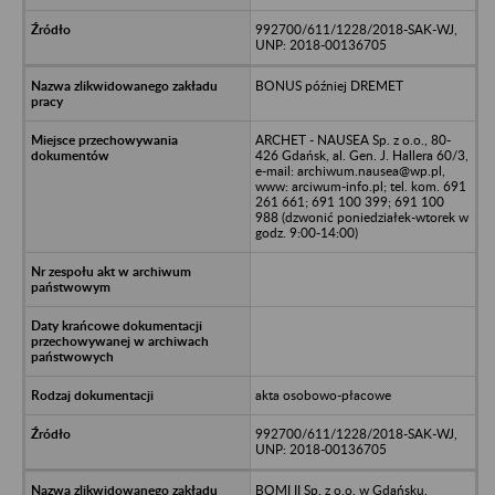
992700/611/1228/2018-SAK-WJ,
UNP: 2018-00136705
BONUS później DREMET
ARCHET - NAUSEA Sp. z o.o., 80-
426 Gdańsk, al. Gen. J. Hallera 60/3,
e-mail: archiwum.nausea@wp.pl,
www: arciwum-info.pl; tel. kom. 691
261 661; 691 100 399; 691 100
988 (dzwonić poniedziałek-wtorek w
godz. 9:00-14:00)
akta osobowo-płacowe
992700/611/1228/2018-SAK-WJ,
UNP: 2018-00136705
BOMI II Sp. z o.o. w Gdańsku,