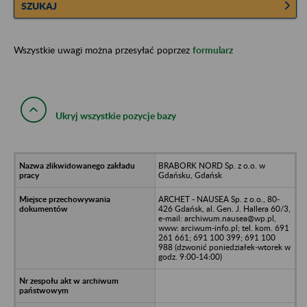
SZUKAJ
Wszystkie uwagi można przesyłać poprzez
formularz
Ukryj wszystkie pozycje bazy
BRABORK NORD Sp. z o.o. w
Gdańsku, Gdańsk
ARCHET - NAUSEA Sp. z o.o., 80-
426 Gdańsk, al. Gen. J. Hallera 60/3,
e-mail: archiwum.nausea@wp.pl,
www: arciwum-info.pl; tel. kom. 691
261 661; 691 100 399; 691 100
988 (dzwonić poniedziałek-wtorek w
godz. 9:00-14:00)