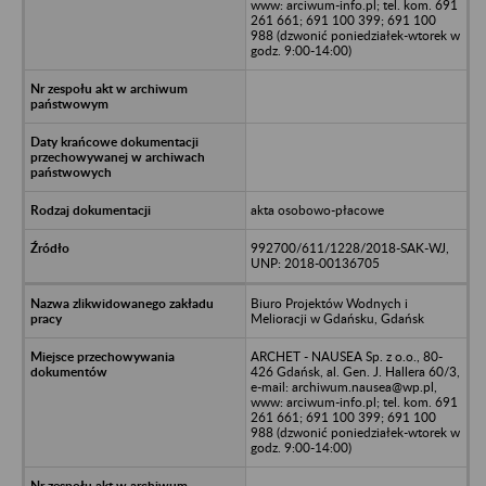
www: arciwum-info.pl; tel. kom. 691
261 661; 691 100 399; 691 100
988 (dzwonić poniedziałek-wtorek w
godz. 9:00-14:00)
akta osobowo-płacowe
992700/611/1228/2018-SAK-WJ,
UNP: 2018-00136705
Biuro Projektów Wodnych i
Melioracji w Gdańsku, Gdańsk
ARCHET - NAUSEA Sp. z o.o., 80-
426 Gdańsk, al. Gen. J. Hallera 60/3,
e-mail: archiwum.nausea@wp.pl,
www: arciwum-info.pl; tel. kom. 691
261 661; 691 100 399; 691 100
988 (dzwonić poniedziałek-wtorek w
godz. 9:00-14:00)