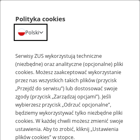
Polityka cookies
Polski
Menu
Szukaj
Serwisy ZUS wykorzystują techniczne
(niezbędne) oraz analityczne (opcjonalne) pliki
cookies. Możesz zaakceptować wykorzystanie
Emerytury
przez nas wszystkich takich plików (przycisk
„Przejdź do serwisu”) lub dostosować swoje
zgody (przycisk „Zarządzaj opcjami”). Jeśli
wybierzesz przycisk „Odrzuć opcjonalne”,
będziemy wykorzystywać tylko niezbędne pliki
Baza zlikwidowanych lub
cookies. W każdej chwili możesz zmienić swoje
przekształconych zakładów pracy
ustawienia. Aby to zrobić, kliknij „Ustawienia
plików cookies” w stopce.