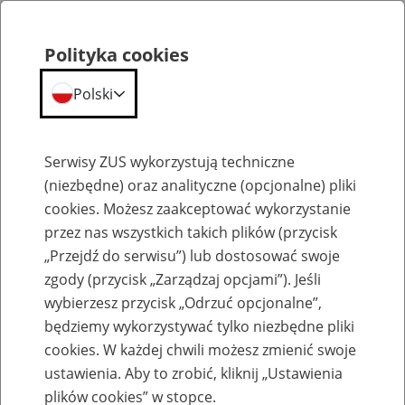
Polityka cookies
Polski
Menu
Szukaj
Serwisy ZUS wykorzystują techniczne
(niezbędne) oraz analityczne (opcjonalne) pliki
cookies. Możesz zaakceptować wykorzystanie
Emerytury
przez nas wszystkich takich plików (przycisk
„Przejdź do serwisu”) lub dostosować swoje
zgody (przycisk „Zarządzaj opcjami”). Jeśli
wybierzesz przycisk „Odrzuć opcjonalne”,
będziemy wykorzystywać tylko niezbędne pliki
Baza zlikwidowanych lub
cookies. W każdej chwili możesz zmienić swoje
przekształconych zakładów pracy
ustawienia. Aby to zrobić, kliknij „Ustawienia
plików cookies” w stopce.