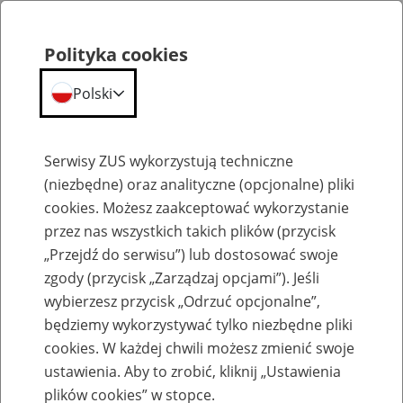
Polityka cookies
Polski
Menu
Szukaj
Serwisy ZUS wykorzystują techniczne
(niezbędne) oraz analityczne (opcjonalne) pliki
cookies. Możesz zaakceptować wykorzystanie
Emerytury
przez nas wszystkich takich plików (przycisk
„Przejdź do serwisu”) lub dostosować swoje
zgody (przycisk „Zarządzaj opcjami”). Jeśli
wybierzesz przycisk „Odrzuć opcjonalne”,
będziemy wykorzystywać tylko niezbędne pliki
Baza zlikwidowanych lub
cookies. W każdej chwili możesz zmienić swoje
przekształconych zakładów pracy
ustawienia. Aby to zrobić, kliknij „Ustawienia
plików cookies” w stopce.