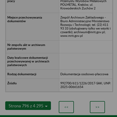
Przemysłu Wyrobów Metalowych
POLMETAL, Kraków, ul.
Krowoderskich Zuchów 2
Zespół Archiwum Zakładowego -
Biuro Administracyjne Ministerstwo
Rozwoju i Technologii; tel. (22) 411
93 33 (obsługiwany tylko we wtorki i
czwartki); archiwum@mrit.gov.pl;
www.mrit.gov.pl
Dokumentacja osobowo-płaccowa
992700/611/1226/2017-SAK; UNP:
2025-00661654
Strona 796 z 4 295
<<
>>