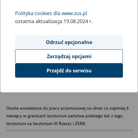
Wybierz hasła na literę:
Polityka cookies dla www.zus.pl
ostatnia aktualizacja 19.08.2024 r.
Odrzuć opcjonalne
Zarządzaj opcjami
Osoba deportowana do
Przejdź do serwisu
pracy przymusowej
Osoba wywieziona do pracy przymusowej na okres co najmniej 6
miesięcy w granicach terytorium państwa polskiego lub z tego
terytorium na terytorium III Rzeszy i ZSRR.