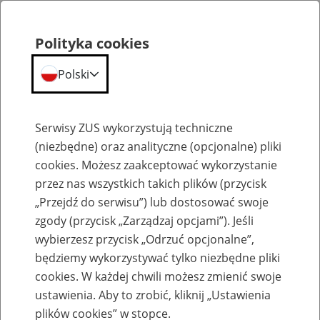
Polityka cookies
Polski
Menu
Szukaj
Serwisy ZUS wykorzystują techniczne
(niezbędne) oraz analityczne (opcjonalne) pliki
cookies. Możesz zaakceptować wykorzystanie
Umowy międzynarodowe i UE
przez nas wszystkich takich plików (przycisk
Błąd
„Przejdź do serwisu”) lub dostosować swoje
zgody (przycisk „Zarządzaj opcjami”). Jeśli
wybierzesz przycisk „Odrzuć opcjonalne”,
błąd:
Treść nie została znaleziona.
będziemy wykorzystywać tylko niezbędne pliki
Zamkni
cookies. W każdej chwili możesz zmienić swoje
ustawienia. Aby to zrobić, kliknij „Ustawienia
Najpopularniejsze Umowy międzynarodowe i UE
plików cookies” w stopce.