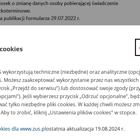
osek o zmianę danych osoby pobierającej świadczenie
tkoterminowe.
a publikacji formularza 29.07.2022 r.
 wypełnić i wydrukować formularz na komputerze, skorzystaj z
ku „Wypełnij i wydrukuj”.
Najpierw zapisz go na komputerze
, a p
 cookies
ełnij w programie Adobe Reader (darmowy) lub Adobe Acrobat.
eglądarki internetowe (np. Chrome, Edge, Safari, Internet Explore
 zapewniają odpowiedniej walidacji i dostępności formularzy.
 wykorzystują techniczne (niezbędne) oraz analityczne (opc
mularz jest też dostępny na eZUS.
es. Możesz zaakceptować wykorzystanie przez nas wszystkich 
ycisk „Przejdź do serwisu”) lub dostosować swoje zgody (przy
mularz:
opcjami”). Jeśli wybierzesz przycisk „Odrzuć opcjonalne”, bę
ać tylko niezbędne pliki cookies. W każdej chwili możesz zm
Pobierz plik
191 kB
 Aby to zrobić, kliknij „Ustawienia plików cookies” w stopce.
YPEŁNIJ I WYDRUKUJ
okies dla www.zus.pl
ostatnia aktualizacja 19.08.2024 r.