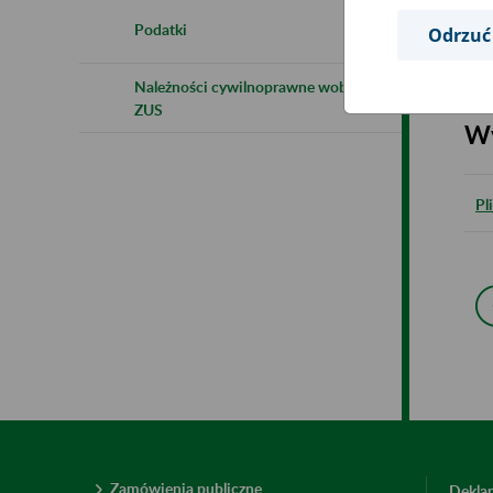
Podatki
Odrzuć
Pl
Należności cywilnoprawne wobec
ZUS
Wy
Pl
Zamówienia publiczne
Deklar