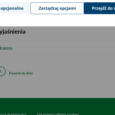
 opcjonalne
Zarządzaj opcjami
Przejdź do 
iki wzoru:
jaśnienia
ik wzoru
Powrót do listy
acja dostępności
Ustawienia plików cookies