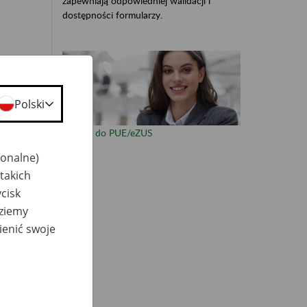
zapewniają odpowiedniej walidacji i
dostępności formularzy.
otem
Polski
r)
Zaloguj do PUE/eZUS
jonalne)
takich
cisk
dziemy
ienić swoje