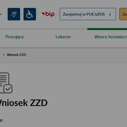
Zarejestruj w
PUE/eZUS
Za
Pracujący
Lekarze
Wzory formularz
y
Wniosek ZZD
niosek ZZD
s: