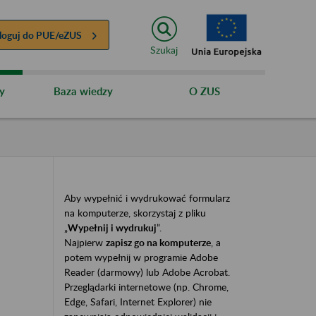
loguj do
PUE/eZUS
Szukaj
y
Baza wiedzy
O ZUS
Aby wypełnić i wydrukować formularz
na komputerze, skorzystaj z pliku
„
Wypełnij i wydrukuj
”.
Najpierw
zapisz go na komputerze
, a
potem wypełnij w programie Adobe
Reader (darmowy) lub Adobe Acrobat.
Przeglądarki internetowe (np. Chrome,
Edge, Safari, Internet Explorer) nie