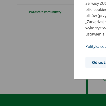
Serwisy ZUS
pliki cooki
2
Pozostałe komunikaty
plików (prz
„Zarządzaj 
wykorzystyw
ustawienia.
W z
god
Polityka co
Pla
Odrzuć