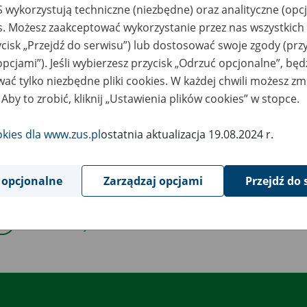
 wykorzystują techniczne (niezbędne) oraz analityczne (opc
es. Możesz zaakceptować wykorzystanie przez nas wszystkich 
6
kwietnia
ycisk „Przejdź do serwisu”) lub dostosować swoje zgody (przy
2019
opcjami”). Jeśli wybierzesz przycisk „Odrzuć opcjonalne”, bę
ać tylko niezbędne pliki cookies. W każdej chwili możesz zm
 Aby to zrobić, kliknij „Ustawienia plików cookies” w stopce.
wiązku z koniecznością przeprowadzenia prac serwisowych 26 kwi
ziny 22:00 do godziny 23:00 mogą wystąpić chwilowe ograniczen
okies dla www.zus.pl
ostatnia aktualizacja 19.08.2024 r.
tformy Usług Elektronicznych i poszczególnych jego funkcji.
 opcjonalne
Zarządzaj opcjami
Przejdź do 
Powrót do listy