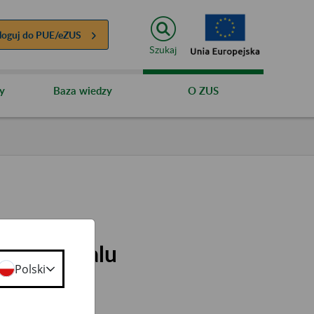
loguj do
PUE/eZUS
Szukaj
y
Baza wiedzy
O ZUS
e do portalu
Polski
i
wietnia