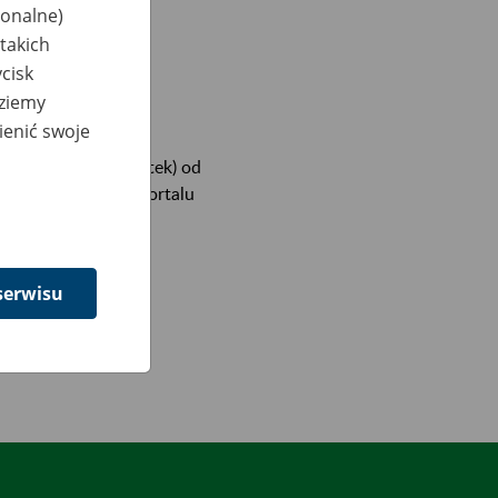
jonalne)
takich
cisk
dziemy
ienić swoje
etnia 2019 r. (piątek) od
ia w dostępie do portalu
serwisu