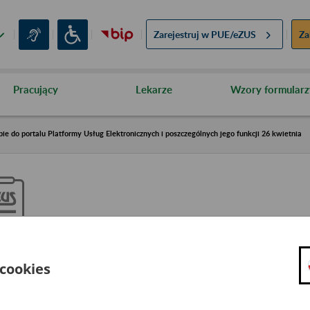
Zarejestruj w
PUE/eZUS
Za
Pracujący
Lekarze
Wzory formularz
e do portalu Platformy Usług Elektronicznych i poszczególnych jego funkcji 26 kwietnia
hwilowe ograniczenia w dostępi
 cookies
latformy Usług Elektronicznych 
oszczególnych jego funkcji 26 k