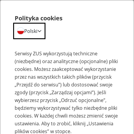
Polityka cookies
Polski
Menu
Szukaj
Serwisy ZUS wykorzystują techniczne
(niezbędne) oraz analityczne (opcjonalne) pliki
cookies. Możesz zaakceptować wykorzystanie
Aktualności
przez nas wszystkich takich plików (przycisk
„Przejdź do serwisu”) lub dostosować swoje
zgody (przycisk „Zarządzaj opcjami”). Jeśli
wybierzesz przycisk „Odrzuć opcjonalne”,
będziemy wykorzystywać tylko niezbędne pliki
cookies. W każdej chwili możesz zmienić swoje
Dni Osób z Niepełnosprawnościami 2026
ustawienia. Aby to zrobić, kliknij „Ustawienia
rozpoczęte. ZUS stawia na wiedzę,
plików cookies” w stopce.