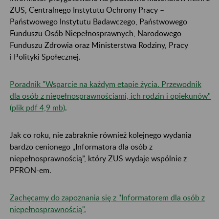
ZUS, Centralnego Instytutu Ochrony Pracy –
Państwowego Instytutu Badawczego, Państwowego
Funduszu Osób Niepełnosprawnych, Narodowego
Funduszu Zdrowia oraz Ministerstwa Rodziny, Pracy
i Polityki Społecznej.
Poradnik "Wsparcie na każdym etapie życia. Przewodnik
dla osób z niepełnosprawnościami, ich rodzin i opiekunów"
(plik pdf 4,9 mb)
.
Jak co roku, nie zabraknie również kolejnego wydania
bardzo cenionego „Informatora dla osób z
niepełnosprawnością”, który ZUS wydaje wspólnie z
PFRON-em.
Zachęcamy do zapoznania się z "Informatorem dla osób z
niepełnosprawnością".