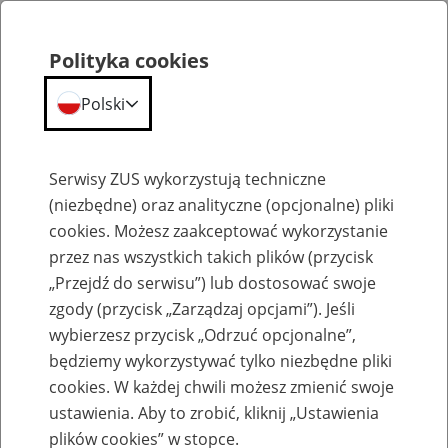
Polityka cookies
Polski
Menu
Szukaj
Serwisy ZUS wykorzystują techniczne
(niezbędne) oraz analityczne (opcjonalne) pliki
cookies. Możesz zaakceptować wykorzystanie
Komunikaty
przez nas wszystkich takich plików (przycisk
„Przejdź do serwisu”) lub dostosować swoje
zgody (przycisk „Zarządzaj opcjami”). Jeśli
wybierzesz przycisk „Odrzuć opcjonalne”,
będziemy wykorzystywać tylko niezbędne pliki
cookies. W każdej chwili możesz zmienić swoje
Komunikat Prezesa Zakładu Ubezpieczeń
ustawienia. Aby to zrobić, kliknij „Ustawienia
Społecznych z dnia 11 marca 2025 r. w
plików cookies” w stopce.