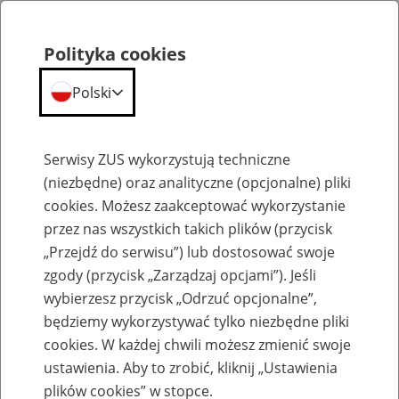
Polityka cookies
Polski
Menu
Szukaj
Serwisy ZUS wykorzystują techniczne
(niezbędne) oraz analityczne (opcjonalne) pliki
cookies. Możesz zaakceptować wykorzystanie
Komunikaty
przez nas wszystkich takich plików (przycisk
„Przejdź do serwisu”) lub dostosować swoje
zgody (przycisk „Zarządzaj opcjami”). Jeśli
wybierzesz przycisk „Odrzuć opcjonalne”,
będziemy wykorzystywać tylko niezbędne pliki
cookies. W każdej chwili możesz zmienić swoje
Komunikat Prezesa Zakładu Ubezpieczeń
ustawienia. Aby to zrobić, kliknij „Ustawienia
Społecznych z dnia 18 listopada 2024 r. w
plików cookies” w stopce.