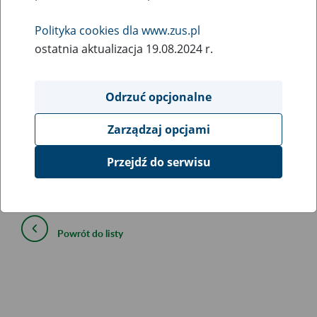
sprawie kwoty dodatku do emerytury lub
renty za tajne nauczanie
Polityka cookies dla www.zus.pl
ostatnia aktualizacja 19.08.2024 r.
20
lutego
2025
Odrzuć opcjonalne
Na podstawie art. 90 ust. 5 ustawy z dnia 26 stycznia 1982
Zarządzaj opcjami
r. – Karta Nauczyciela (Dz. U. z 2024 r. poz. 986 i 1871)
Przejdź do serwisu
ogłasza się, że od dnia 1 marca 2025 r. kwota dodatku do
emerytury lub renty za tajne nauczanie wynosi 348,22 zł.
Powrót do listy