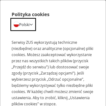
Polityka cookies
Polski
Menu
Szukaj
Serwisy ZUS wykorzystują techniczne
(niezbędne) oraz analityczne (opcjonalne) pliki
cookies. Możesz zaakceptować wykorzystanie
Komunikaty
przez nas wszystkich takich plików (przycisk
„Przejdź do serwisu”) lub dostosować swoje
zgody (przycisk „Zarządzaj opcjami”). Jeśli
wybierzesz przycisk „Odrzuć opcjonalne”,
będziemy wykorzystywać tylko niezbędne pliki
cookies. W każdej chwili możesz zmienić swoje
Komunikat Prezesa Zakładu Ubezpieczeń
ustawienia. Aby to zrobić, kliknij „Ustawienia
Społecznych z dnia 18 lutego 2025 r. w
plików cookies” w stopce.