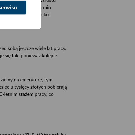
serwisu
 poprzedzających termin
ryzyka ujemnego wyniku.
d sobą jeszcze wiele lat pracy.
je się tak, ponieważ kolejne
jdziemy na emeryturę, tym
sięciu tysięcy złotych pobierają
0-letnim stażem pracy, co
merytalne w ZUS. Ważne też, by