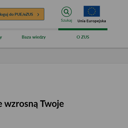
loguj do
PUE/eZUS
Szukaj
y
Baza wiedzy
O ZUS
e wzrosną Twoje