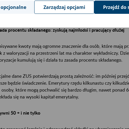
 opcjonalne
Zarządzaj opcjami
Przejdź do 
inalnego produktu krajowego brutto (PKB) w ostatnich 5 latach
oryzacji. Podobnie jak przy głównym koncie, tu również nie ma 
ada procentu składanego: zyskują najmłodsi i pracujący dłużej
isywane kwoty mają ogromne znaczenie dla osób, które mają prze
k z waloryzacji na przestrzeni lat ma charakter wykładniczy. Dzie
oryzacje kumulują się i działa tu zasada procentu składanego.
cjalne dane ZUS potwierdzają prostą zależność: im później prze
sze będzie świadczenie. Emerytury rzędu kilkunastu czy kilkudzie
ś osoby, które mogą pochwalić się bardzo długim, nawet ponad 6
ekłada się na wysoki kapitał emerytalny.
ywni 50 + i nie tylko
to pracować legalnie i odprowadzać składki na ubezpieczenie e