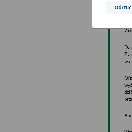
Odrzuć
nom
wal
Zas
Dop
Zys
wal
Ofi
wyż
dzi
prz
Akt
War