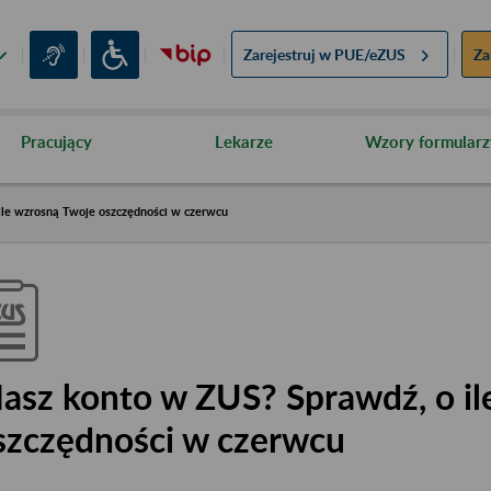
Zarejestruj w
PUE/eZUS
Za
Pracujący
Lekarze
Wzory formularz
le wzrosną Twoje oszczędności w czerwcu
asz konto w ZUS? Sprawdź, o il
szczędności w czerwcu