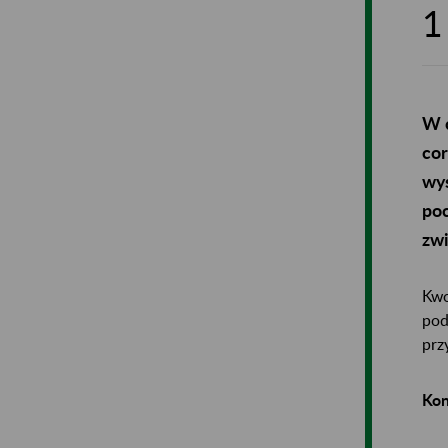
1
W 
cor
wys
poc
zwi
Kwo
pod
prz
Kon