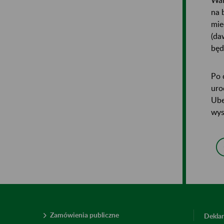
na 
mie
(da
będ
Po 
uro
Ube
wys
Zamówienia publiczne
Deklar