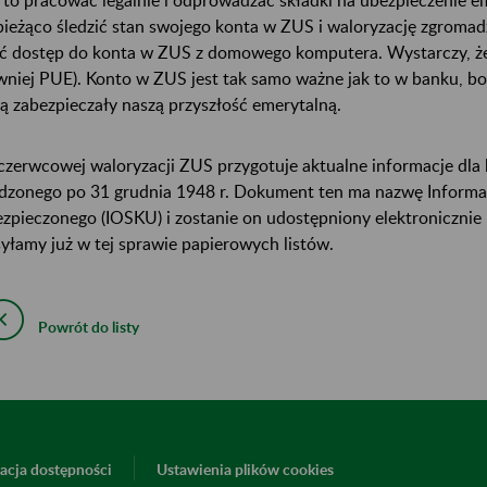
bieżąco śledzić stan swojego konta w ZUS i waloryzację zgrom
ć dostęp do konta w ZUS z domowego komputera. Wystarczy, że
wniej PUE). Konto w ZUS jest tak samo ważne jak to w banku, b
ą zabezpieczały naszą przyszłość emerytalną.
czerwcowej waloryzacji ZUS przygotuje aktualne informacje dl
dzonego po 31 grudnia 1948 r. Dokument ten ma nazwę Informac
zpieczonego (IOSKU) i zostanie on udostępniony elektronicznie
yłamy już w tej sprawie papierowych listów.
Powrót do listy
acja dostępności
Ustawienia plików cookies