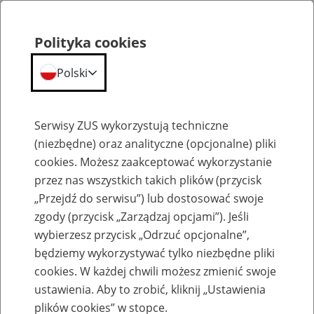
Polityka cookies
Polski
Menu
Szukaj
Serwisy ZUS wykorzystują techniczne
(niezbędne) oraz analityczne (opcjonalne) pliki
cookies. Możesz zaakceptować wykorzystanie
Komunikaty
przez nas wszystkich takich plików (przycisk
„Przejdź do serwisu”) lub dostosować swoje
zgody (przycisk „Zarządzaj opcjami”). Jeśli
wybierzesz przycisk „Odrzuć opcjonalne”,
będziemy wykorzystywać tylko niezbędne pliki
cookies. W każdej chwili możesz zmienić swoje
Obwieszczenie Prezesa Zakładu
ustawienia. Aby to zrobić, kliknij „Ustawienia
Ubezpieczeń Społecznych z dnia 15 maja
plików cookies” w stopce.