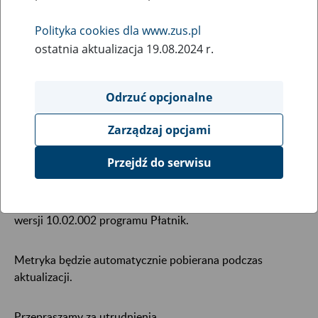
zgłoszeniowych i rozliczeniowych dla
programu Płatnik
Polityka cookies dla www.zus.pl
ostatnia aktualizacja 19.08.2024 r.
21
października
2022
Odrzuć opcjonalne
21 października 2022 r. w godzinach 18:00 – 23:30
mogą
Zarządzaj opcjami
wystąpić w programie Płatnik ograniczenia w komunikacji
Przejdź do serwisu
elektronicznej z ZUS.
W tym czasie planujemy wdrożenie nowej metryki dla
wersji 10.02.002 programu Płatnik.
Metryka będzie automatycznie pobierana podczas
aktualizacji.
Przepraszamy za utrudnienia.