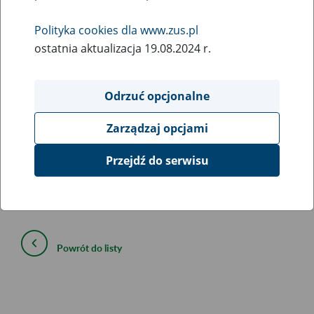
17
czerwca
Polityka cookies dla www.zus.pl
2020
ostatnia aktualizacja 19.08.2024 r.
W związku z koniecznością przeprowadzenia prac
Odrzuć opcjonalne
serwisowych
18 czerwca 2020 r., od godziny 22:00 do
godziny 3:00 19 czerwca 2020 r
., mogą wystąpić
Zarządzaj opcjami
ograniczenia w dostępie do portalu Platformy Usług
Elektronicznych i poszczególnych jego funkcji.
Przejdź do serwisu
Powrót do listy