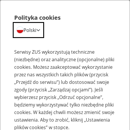
Polityka cookies
Polski
Menu
Szukaj
Serwisy ZUS wykorzystują techniczne
(niezbędne) oraz analityczne (opcjonalne) pliki
cookies. Możesz zaakceptować wykorzystanie
Komunikaty
przez nas wszystkich takich plików (przycisk
„Przejdź do serwisu”) lub dostosować swoje
zgody (przycisk „Zarządzaj opcjami”). Jeśli
wybierzesz przycisk „Odrzuć opcjonalne”,
będziemy wykorzystywać tylko niezbędne pliki
cookies. W każdej chwili możesz zmienić swoje
Ograniczenie w dostępie do portalu PUE
ustawienia. Aby to zrobić, kliknij „Ustawienia
ZUS w nocy z 18 na 19 czerwca 2020 r.
plików cookies” w stopce.