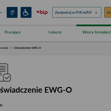
Zarejestruj w
PUE/eZUS
Za
Pracujący
Lekarze
Wzory formularz
towana
Oświadczenie EWG-O
świadczenie EWG-O
s: