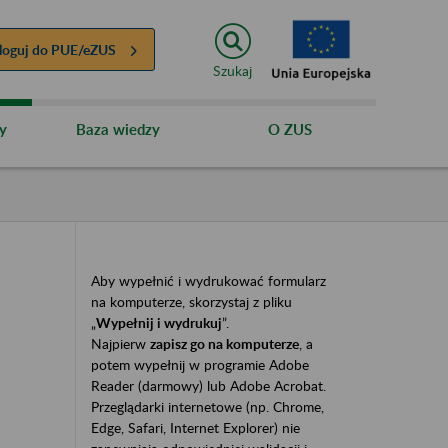
loguj do
PUE/eZUS
Szukaj
y
Baza wiedzy
O ZUS
Aby wypełnić i wydrukować formularz
na komputerze, skorzystaj z pliku
„
Wypełnij i wydrukuj
”.
Najpierw
zapisz go na komputerze
, a
potem wypełnij w programie Adobe
Reader (darmowy) lub Adobe Acrobat.
Przeglądarki internetowe (np. Chrome,
Edge, Safari, Internet Explorer) nie