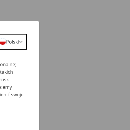
Polski
jonalne)
takich
cisk
dziemy
ienić swoje