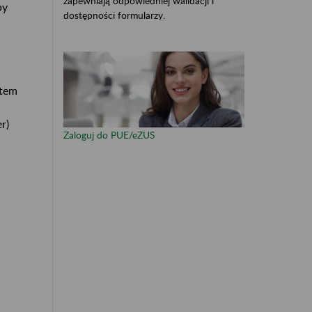
zapewniają odpowiedniej walidacji i
by
dostępności formularzy.
otem
r)
Zaloguj do PUE/eZUS