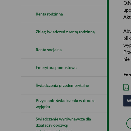
Ośw
upo
Renta rodzinna
Akt
Aby
Zbieg świadczeń z rentą rodzinną
pli
wyp
Renta socjalna
Prz
nie
Emerytura pomostowa
For
Świadczenia przedemerytalne
Przyznanie świadczenia w drodze
W
wyjątku
Świadczenie wyrównawcze dla
działaczy opozycji