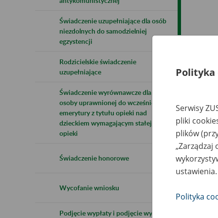
antykomunistycznej
Świadczenie uzupełniające dla osób
niezdolnych do samodzielniej
egzystencji
Rodzicielskie świadczenie
Polityka
uzupełniające
Świadczenie wyrównawcze dla
osoby uprawnionej do wcześniejszej
Serwisy ZUS
emerytury z tytułu opieki nad
pliki cooki
dzieckiem wymagającym stałej
plików (prz
opieki
„Zarządzaj 
wykorzystyw
Świadczenie honorowe
ustawienia.
Wycofanie wniosku
Polityka co
Podjęcie wypłaty i podjęcie wypłaty