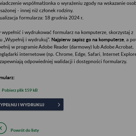
iadczenie współmałżonka o wyrażeniu zgody na wskazanie oso
sażonej - innej niż członek rodziny.
ualizacja formularza: 18 grudnia 2024 r.
 wypełnić i wydrukować formularz na komputerze, skorzystaj z
ku „Wypełnij i wydrukuj”.
Najpierw zapisz go na komputerze
, a p
ełnij w programie Adobe Reader (darmowy) lub Adobe Acrobat.
eglądarki internetowe (np. Chrome, Edge, Safari, Internet Explore
 zapewniają odpowiedniej walidacji i dostępności formularzy.
mularz:
Pobierz plik
159 kB
YPEŁNIJ I WYDRUKUJ
Powrót do listy