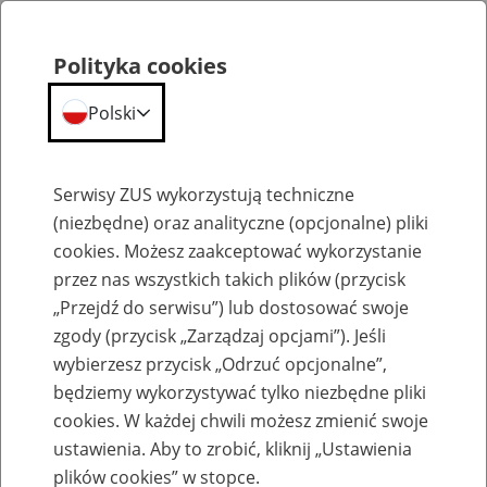
Polityka cookies
Polski
Menu
Szukaj
Serwisy ZUS wykorzystują techniczne
(niezbędne) oraz analityczne (opcjonalne) pliki
cookies. Możesz zaakceptować wykorzystanie
Komunikaty
przez nas wszystkich takich plików (przycisk
„Przejdź do serwisu”) lub dostosować swoje
zgody (przycisk „Zarządzaj opcjami”). Jeśli
wybierzesz przycisk „Odrzuć opcjonalne”,
będziemy wykorzystywać tylko niezbędne pliki
cookies. W każdej chwili możesz zmienić swoje
Wdrożenie nowej metryki programu
ustawienia. Aby to zrobić, kliknij „Ustawienia
Płatnik 27 maja 2022 r.
plików cookies” w stopce.