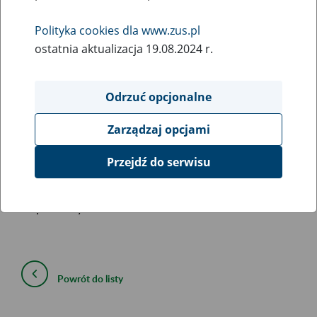
26
maja
Polityka cookies dla www.zus.pl
2022
ostatnia aktualizacja 19.08.2024 r.
Informujemy, że 27 maja 2022 r. w godzinach 18:00 –
Odrzuć opcjonalne
23:30 mogą wystąpić w programie Płatnik ograniczenia w
komunikacji elektronicznej z ZUS.
Zarządzaj opcjami
W tym czasie planujemy wdrożenie nowej metryki nr 244
dla wersji 10.02.002 programu Płatnik.
Przejdź do serwisu
Metryka będzie automatycznie pobierana podczas
aktualizacji.
Przepraszamy za utrudnienia.
Powrót do listy