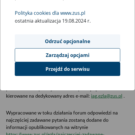
24
czerwca
Polityka cookies dla www.zus.pl
2019
ostatnia aktualizacja 19.08.2024 r.
Uprzejmie informujmy, że
1 lipca 2019 r. zostanie
Odrzuć opcjonalne
wyłączone forum dla wytwórców Aplikacji Gabinetowych
.
W związku z tym wyjaśniamy, że zagadnienia dotyczące
Zarządzaj opcjami
środowiska produkcyjnego elektronicznych zwolnień będą
obsługiwane, tak jak obecnie, za pośrednictwem
Centrum
Przejdź do serwisu
Obsługi Telefonicznej ZUS
. Natomiast zgłoszenia w
zakresie udostępnionego środowiska symulacyjnego dla
producentów Aplikacji Gabinetowych będą nadal
kierowane na dedykowany adres e-mail:
iag.ezla@zus.pl
.
Wypracowane w toku działania forum odpowiedzi na
najczęściej zadawane pytania zostaną dodane do
informacji opublikowanych na witrynie
https://www.zus.pl/ezla/najczesciej-zadawane-