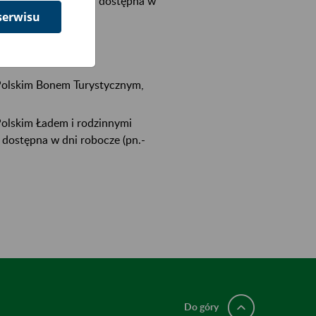
lefonu 22 560 16 00 dostępna w
serwisu
 Polskim Bonem Turystycznym,
Polskim Ładem i rodzinnymi
 dostępna w dni robocze (pn.-
Do góry