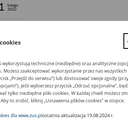
1
lutego
2022
21 lutego br. przywróciliśmy standardową obsługę kli
 cookies
tomiu.
dyspozycji nadal pozostaje skrzynka, do której można samodziel
 wykorzystują techniczne (niezbędne) oraz analityczne (opc
ma – bez kontaktu z pracownikiem ZUS.
es. Możesz zaakceptować wykorzystanie przez nas wszystkich 
ycisk „Przejdź do serwisu”) lub dostosować swoje zgody (przy
hęcamy także do załatwiania spraw w ZUS bez wychodzenia z dom
opcjami”). Jeśli wybierzesz przycisk „Odrzuć opcjonalne”, bę
cej o e-wizytach w ZUS
.
ać tylko niezbędne pliki cookies. W każdej chwili możesz zm
 Aby to zrobić, kliknij „Ustawienia plików cookies” w stopce.
teśmy dostępni również przez internet za pośrednictwem Platfo
 oraz w kontakcie telefonicznym.
okies dla www.zus.pl
ostatnia aktualizacja 19.08.2024 r.