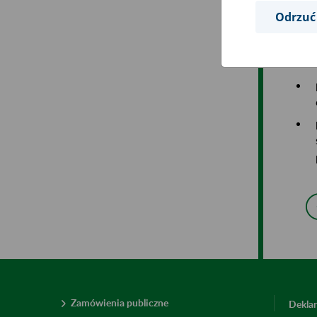
Do 
Odrzuć
dni
Do 
Zamówienia publiczne
Deklar