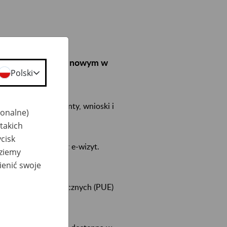
entów w Biurze Terenowym w
Polski
nie składać dokumenty, wnioski i
jonalne)
takich
cisk
u i skorzystania z e-wizyt.
dziemy
ienić swoje
rmy Usług Elektronicznych (PUE)