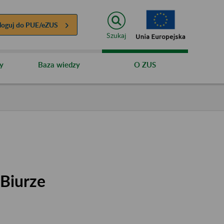
loguj do
PUE/eZUS
Szukaj
y
Baza wiedzy
O ZUS
 Biurze