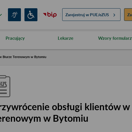
Zarejestruj w
PUE/eZUS
Za
Pracujący
Lekarze
Wzory formularz
 w Biurze Terenowym w Bytomiu
rzywrócenie obsługi klientów w
erenowym w Bytomiu