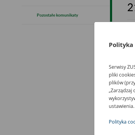
2
Pozostałe komunikaty
Od 
Polityka
By
Do 
Serwisy ZUS
pis
pliki cooki
plików (prz
Zac
„Zarządzaj 
Wię
wykorzystyw
ustawienia.
Jes
ZUS
Polityka co