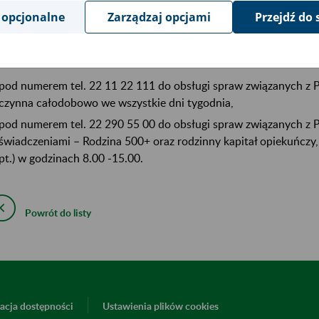
dyspozycji Państwa jest ogólnopolska infolinia pod numerem te
 opcjonalne
Zarządzaj opcjami
Przejdź do 
 robocze (pn.–pt.) w godzinach 7:00–18:00.
Państwa dyspozycji są również specjalnie infolinie:
pod numerem tel. 22 11 22 111 do obsługi spraw związanych z
czynna całodobowo we wszystkie dni tygodnia,
pod numerem tel. 22 290 55 00 do obsługi spraw związanych z 
świadczeniami – Rodzina 500+ oraz rodzinny kapitał opiekuńczy,
pt.) w godzinach 8.00 -15.00.
Powrót do listy
acja dostępności
Ustawienia plików cookies