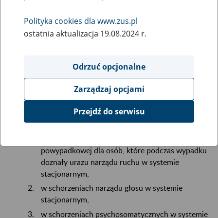
12
November
Polityka cookies dla www.zus.pl
2024
ostatnia aktualizacja 19.08.2024 r.
12 listopada 2024 r. Zakład Ubezpieczeń Społecznych
Odrzuć opcjonalne
ogłosił dodatkowe konkursy ofert na świadczenie usług
rehabilitacyjnych dla ośrodków
Zarządzaj opcjami
rehabilitacyjnych oferujących obiekty, w których będzie w
latach 2025-2027 prowadzona rehabilitacja lecznicza na
Przejdź do serwisu
terenie Rzeczypospolitej Polskiej:
na prowadzenie wczesnej rehabilitacji
powypadkowej dla osób, które podczas wypadku
doznały urazu narządu ruchu w systemie
stacjonarnym,
w schorzeniach narządu głosu w systemie
stacjonarnym,
w schorzeniach psychosomatycznych w systemie