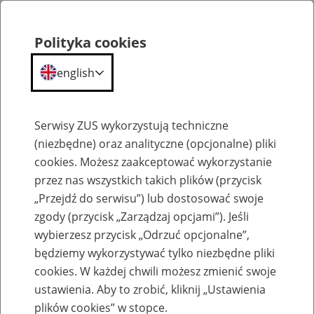
Polityka cookies
english
Menu
Search
Serwisy ZUS wykorzystują techniczne
(niezbędne) oraz analityczne (opcjonalne) pliki
cookies. Możesz zaakceptować wykorzystanie
Aktualności
przez nas wszystkich takich plików (przycisk
„Przejdź do serwisu”) lub dostosować swoje
zgody (przycisk „Zarządzaj opcjami”). Jeśli
wybierzesz przycisk „Odrzuć opcjonalne”,
będziemy wykorzystywać tylko niezbędne pliki
cookies. W każdej chwili możesz zmienić swoje
Dodatkowe konkursy ofert na świadczenie
ustawienia. Aby to zrobić, kliknij „Ustawienia
usług rehabilitacyjnych
plików cookies” w stopce.