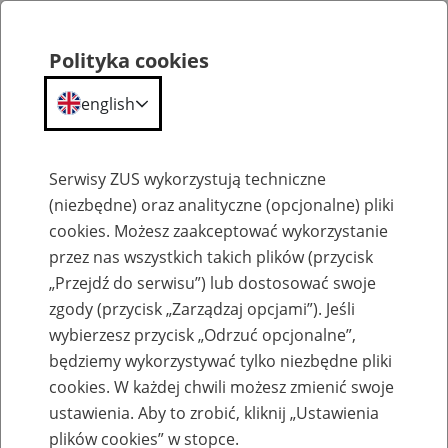
Polityka cookies
english
Menu
Search
Serwisy ZUS wykorzystują techniczne
(niezbędne) oraz analityczne (opcjonalne) pliki
cookies. Możesz zaakceptować wykorzystanie
Komunikaty
przez nas wszystkich takich plików (przycisk
„Przejdź do serwisu”) lub dostosować swoje
zgody (przycisk „Zarządzaj opcjami”). Jeśli
wybierzesz przycisk „Odrzuć opcjonalne”,
będziemy wykorzystywać tylko niezbędne pliki
cookies. W każdej chwili możesz zmienić swoje
Komunikat dla producentów aplikacji
ustawienia. Aby to zrobić, kliknij „Ustawienia
gabinetowych obsługujących e-ZLA
plików cookies” w stopce.