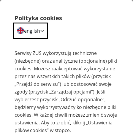
Polityka cookies
english
Menu
Search
Serwisy ZUS wykorzystują techniczne
(niezbędne) oraz analityczne (opcjonalne) pliki
cookies. Możesz zaakceptować wykorzystanie
Komunikaty
przez nas wszystkich takich plików (przycisk
„Przejdź do serwisu”) lub dostosować swoje
zgody (przycisk „Zarządzaj opcjami”). Jeśli
wybierzesz przycisk „Odrzuć opcjonalne”,
będziemy wykorzystywać tylko niezbędne pliki
cookies. W każdej chwili możesz zmienić swoje
Komunikat Prezesa Zakładu Ubezpieczeń
ustawienia. Aby to zrobić, kliknij „Ustawienia
Społecznych z dnia 13 grudnia 2024 r. w
plików cookies” w stopce.