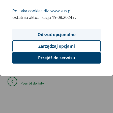
sprawie kwoty dodatku do emerytury lub
renty za tajne nauczanie
Polityka cookies dla www.zus.pl
ostatnia aktualizacja 19.08.2024 r.
20
February
2025
Odrzuć opcjonalne
Na podstawie art. 90 ust. 5 ustawy z dnia 26 stycznia 1982
Zarządzaj opcjami
r. – Karta Nauczyciela (Dz. U. z 2024 r. poz. 986 i 1871)
Przejdź do serwisu
ogłasza się, że od dnia 1 marca 2025 r. kwota dodatku do
emerytury lub renty za tajne nauczanie wynosi 348,22 zł.
Powrót do listy