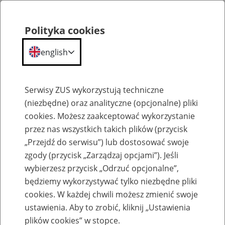
Polityka cookies
english
Menu
Search
Serwisy ZUS wykorzystują techniczne
(niezbędne) oraz analityczne (opcjonalne) pliki
cookies. Możesz zaakceptować wykorzystanie
Komunikaty
przez nas wszystkich takich plików (przycisk
„Przejdź do serwisu”) lub dostosować swoje
zgody (przycisk „Zarządzaj opcjami”). Jeśli
wybierzesz przycisk „Odrzuć opcjonalne”,
będziemy wykorzystywać tylko niezbędne pliki
cookies. W każdej chwili możesz zmienić swoje
Komunikat Prezesa Zakładu Ubezpieczeń
ustawienia. Aby to zrobić, kliknij „Ustawienia
Społecznych z dnia 18 lutego 2025 r. w
plików cookies” w stopce.