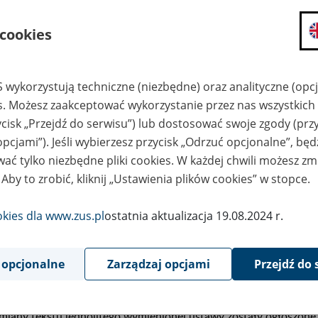
ysokości odsetek należnych z ty
ieprzekazania w terminie skład
 cookies
unduszu emerytalnego
 wykorzystują techniczne (niezbędne) oraz analityczne (opc
6
es. Możesz zaakceptować wykorzystanie przez nas wszystkich 
December
2014
ycisk „Przejdź do serwisu”) lub dostosować swoje zgody (przy
opcjami”). Jeśli wybierzesz przycisk „Odrzuć opcjonalne”, bę
ać tylko niezbędne pliki cookies. W każdej chwili możesz zm
 Aby to zrobić, kliknij „Ustawienia plików cookies” w stopce.
podstawie art. 47 ust. 10j ustawy z dnia 13 października 
zpieczeń społecznych (Dz. U. z 2013 r. poz. 1442, z późn
esie od dnia 1 stycznia 2015 r. do dnia 31 marca 2015 r
okies dla www.zus.pl
ostatnia aktualizacja 19.08.2024 r.
ytułu nieprzekazania w terminie składek do otwartego 
nosi
4,51 %.
 opcjonalne
Zarządzaj opcjami
Przejdź do 
_______________________________
iany tekstu jednolitego wymienionej ustawy zostały ogłoszone w