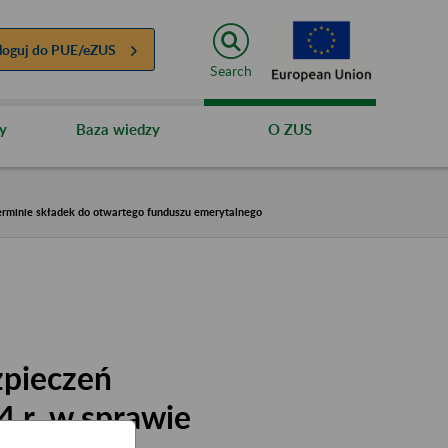
loguj do
PUE/eZUS
Search
y
Baza wiedzy
O ZUS
terminie składek do otwartego funduszu emerytalnego
zpieczeń
4 r. w sprawie