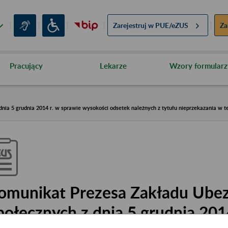
Zarejestruj w
PUE/eZUS
Za
Pracujący
Lekarze
Wzory formularz
nia 5 grudnia 2014 r. w sprawie wysokości odsetek należnych z tytułu nieprzekazania w 
omunikat Prezesa Zakładu Ube
połecznych z dnia 5 grudnia 201