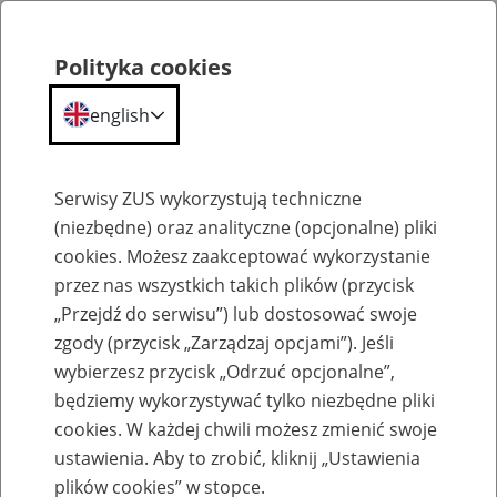
Polityka cookies
english
Menu
Search
Serwisy ZUS wykorzystują techniczne
(niezbędne) oraz analityczne (opcjonalne) pliki
cookies. Możesz zaakceptować wykorzystanie
Komunikaty
przez nas wszystkich takich plików (przycisk
„Przejdź do serwisu”) lub dostosować swoje
zgody (przycisk „Zarządzaj opcjami”). Jeśli
wybierzesz przycisk „Odrzuć opcjonalne”,
będziemy wykorzystywać tylko niezbędne pliki
cookies. W każdej chwili możesz zmienić swoje
Możliwe opóźnienia w otrzymywaniu
ustawienia. Aby to zrobić, kliknij „Ustawienia
Urzędowego Poświadczenia Odbioru
plików cookies” w stopce.