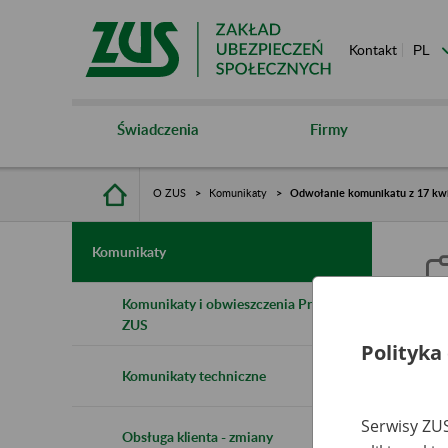
Kontakt
Świadczenia
Firmy
O ZUS
Komunikaty
Odwołanie komunikatu z 17 kwie
Komunikaty
Komunikaty i obwieszczenia Prezesa
ZUS
Polityka
O
Komunikaty techniczne
o
Serwisy ZUS
p
Obsługa klienta - zmiany