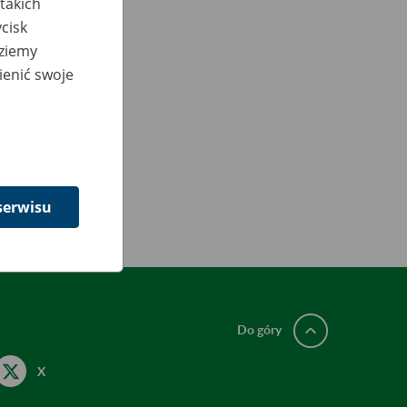
takich
cisk
dziemy
ienić swoje
ała prawidłowo.
serwisu
Do góry
X