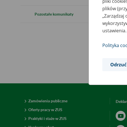
pliki cooki
plików (prz
1
Pozostałe komunikaty
„Zarządzaj 
wykorzystyw
ustawienia.
Inf
Polityka co
Odrzuć
Zamówienia publiczne
Deklar
Oferty pracy w ZUS
Praktyki i staże w ZUS