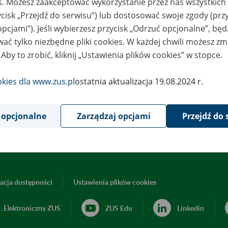
es. Możesz zaakceptować wykorzystanie przez nas wszystkich 
ycisk „Przejdź do serwisu”) lub dostosować swoje zgody (przy
8
opcjami”). Jeśli wybierzesz przycisk „Odrzuć opcjonalne”, bę
April
2024
ać tylko niezbędne pliki cookies. W każdej chwili możesz zm
 Aby to zrobić, kliknij „Ustawienia plików cookies” w stopce.
ormujemy, że komunikacja elektroniczna w programie Płatnik dzi
okies dla www.zus.pl
ostatnia aktualizacja 19.08.2024 r.
 opcjonalne
Zarządzaj opcjami
Przejdź do 
Powrót do listy
acja dostępności
Ustawienia plików cookies
Elektroniczny ZUS
ZUS Edu
Linkedin