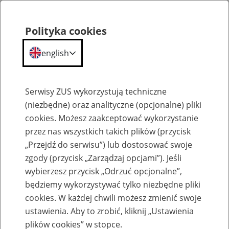
Polityka cookies
english
Menu
Search
Serwisy ZUS wykorzystują techniczne
(niezbędne) oraz analityczne (opcjonalne) pliki
cookies. Możesz zaakceptować wykorzystanie
Komunikaty
przez nas wszystkich takich plików (przycisk
„Przejdź do serwisu”) lub dostosować swoje
zgody (przycisk „Zarządzaj opcjami”). Jeśli
wybierzesz przycisk „Odrzuć opcjonalne”,
będziemy wykorzystywać tylko niezbędne pliki
cookies. W każdej chwili możesz zmienić swoje
Ograniczenia w dostępie do aplikacji
ustawienia. Aby to zrobić, kliknij „Ustawienia
mobilnej mZUS od 23 do 24 sierpnia 2024
plików cookies” w stopce.