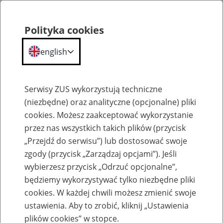
Polityka cookies
english
Menu
Search
Serwisy ZUS wykorzystują techniczne
(niezbędne) oraz analityczne (opcjonalne) pliki
cookies. Możesz zaakceptować wykorzystanie
Komunikaty
przez nas wszystkich takich plików (przycisk
„Przejdź do serwisu”) lub dostosować swoje
zgody (przycisk „Zarządzaj opcjami”). Jeśli
wybierzesz przycisk „Odrzuć opcjonalne”,
będziemy wykorzystywać tylko niezbędne pliki
cookies. W każdej chwili możesz zmienić swoje
Ograniczenia w dostępności do
ustawienia. Aby to zrobić, kliknij „Ustawienia
bankowości internetowej BOŚ 21 i 22
plików cookies” w stopce.