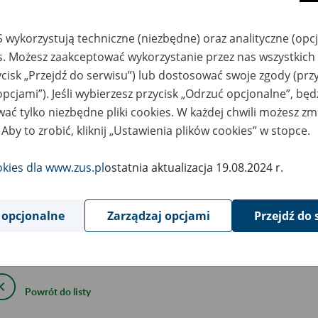
 wykorzystują techniczne (niezbędne) oraz analityczne (opc
April
2020
es. Możesz zaakceptować wykorzystanie przez nas wszystkich 
ycisk „Przejdź do serwisu”) lub dostosować swoje zgody (przy
opcjami”). Jeśli wybierzesz przycisk „Odrzuć opcjonalne”, bę
rzyczyn niezależnych od Zakładu od godz. 23:00 2 kwietnia 2020
ać tylko niezbędne pliki cookies. W każdej chwili możesz zm
etnia 2020 (piątek) mogą nastąpić czasowe utrudnienia w dostęp
 Aby to zrobić, kliknij „Ustawienia plików cookies” w stopce.
 adresem
https://www.ewd2.wroclaw.zus.pl/
.
okies dla www.zus.pl
ostatnia aktualizacja 19.08.2024 r.
yłka dokumentów będzie w dalszym ciągu możliwa pod adresem
ps://www.ewd2.warszawa.zus.pl/
 opcjonalne
Zarządzaj opcjami
Przejdź do 
epraszamy za powstałe utrudnienia.
Powrót do listy