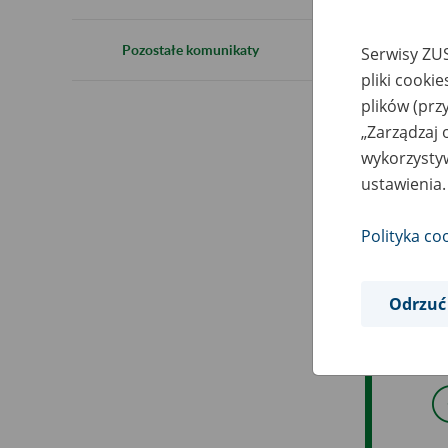
2
Pozostałe komunikaty
Serwisy ZUS
pliki cooki
plików (prz
„Zarządzaj 
Z p
wykorzystyw
kwi
ustawienia.
pod
Polityka co
Wys
htt
Odrzuć
Prz