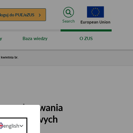
loguj do
PUE/eZUS
Search
y
Baza wiedzy
O ZUS
kwietnia br.
g przyjmowania
zliczeniowych
english
a br.