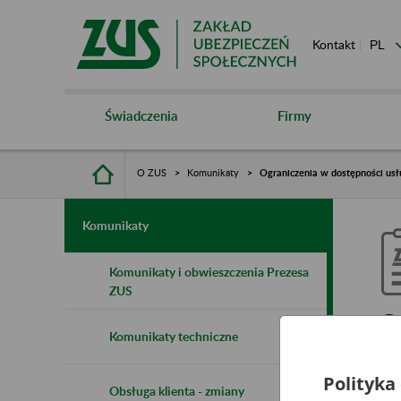
Kontakt
Świadczenia
Firmy
O ZUS
Komunikaty
Ograniczenia w dostępności usł
Komunikaty
Komunikaty i obwieszczenia Prezesa
ZUS
O
Komunikaty techniczne
d
Polityka
d
Obsługa klienta - zmiany