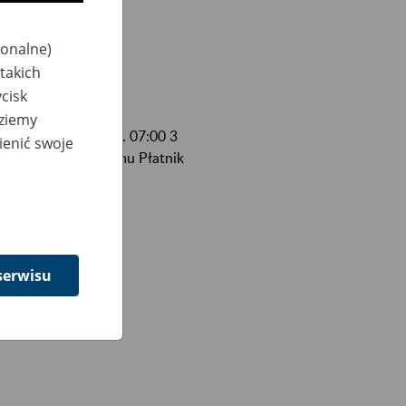
jonalne)
takich
cisk
dziemy
 (czwartek) do godz. 07:00 3
ienić swoje
ie do usług programu Płatnik
:
serwisu