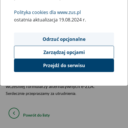
31
October
Polityka cookies dla www.zus.pl
2019
ostatnia aktualizacja 19.08.2024 r.
Informujemy, że obecnie występują ograniczenia w PUE
Odrzuć opcjonalne
ZUS w zakresie wystawiania elektronicznych zwolnień
lekarskich (e-ZLA).
Zarządzaj opcjami
Przejdź do serwisu
Służby IT ZUS pracują nad przywróceniem pełnej
dostępności funkcji wystawiania e-ZLA w PUE. Na czas
naprawy błędu prosimy o korzystanie z wydrukowanych
wcześniej formularzy alternatywnych e-ZLA.
Serdecznie przepraszamy za utrudnienia.
Powrót do listy