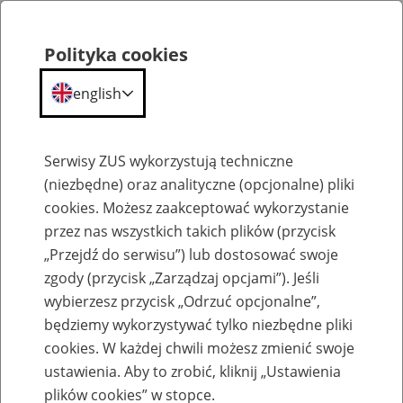
Polityka cookies
english
Menu
Search
Serwisy ZUS wykorzystują techniczne
(niezbędne) oraz analityczne (opcjonalne) pliki
cookies. Możesz zaakceptować wykorzystanie
Komunikaty
przez nas wszystkich takich plików (przycisk
„Przejdź do serwisu”) lub dostosować swoje
zgody (przycisk „Zarządzaj opcjami”). Jeśli
wybierzesz przycisk „Odrzuć opcjonalne”,
będziemy wykorzystywać tylko niezbędne pliki
cookies. W każdej chwili możesz zmienić swoje
Ograniczenia w wystawianiu e-ZLA w PUE
ustawienia. Aby to zrobić, kliknij „Ustawienia
ZUS
plików cookies” w stopce.