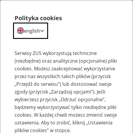
Polityka cookies
english
Menu
Search
Serwisy ZUS wykorzystują techniczne
(niezbędne) oraz analityczne (opcjonalne) pliki
cookies. Możesz zaakceptować wykorzystanie
Komunikaty
przez nas wszystkich takich plików (przycisk
„Przejdź do serwisu”) lub dostosować swoje
zgody (przycisk „Zarządzaj opcjami”). Jeśli
wybierzesz przycisk „Odrzuć opcjonalne”,
będziemy wykorzystywać tylko niezbędne pliki
cookies. W każdej chwili możesz zmienić swoje
Ograniczenie w dostępie do portalu PUE
ustawienia. Aby to zrobić, kliknij „Ustawienia
29 września br.
plików cookies” w stopce.