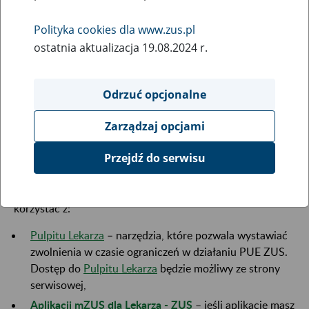
29
September
Polityka cookies dla www.zus.pl
2023
ostatnia aktualizacja 19.08.2024 r.
W związku z koniecznością przeprowadzenia prac
Odrzuć opcjonalne
serwisowych
29 września od godziny 21:00 do godziny
23:00
wystąpią ograniczenia w dostępie do portalu
Zarządzaj opcjami
Platformy Usług Elektronicznych i poszczególnych jego
funkcji.
Przejdź do serwisu
W tym czasie lekarze i asystenci medyczni będą mogli
korzystać z:
Pulpitu Lekarza
– narzędzia, które pozwala wystawiać
zwolnienia w czasie ograniczeń w działaniu PUE ZUS.
Dostęp do
Pulpitu Lekarza
będzie możliwy ze strony
serwisowej,
Aplikacji mZUS dla Lekarza - ZUS
– jeśli aplikację masz