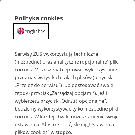
Polityka cookies
english
Menu
Search
Serwisy ZUS wykorzystują techniczne
(niezbędne) oraz analityczne (opcjonalne) pliki
cookies. Możesz zaakceptować wykorzystanie
Komunikaty
przez nas wszystkich takich plików (przycisk
„Przejdź do serwisu”) lub dostosować swoje
zgody (przycisk „Zarządzaj opcjami”). Jeśli
wybierzesz przycisk „Odrzuć opcjonalne”,
będziemy wykorzystywać tylko niezbędne pliki
cookies. W każdej chwili możesz zmienić swoje
Ograniczenie w dostępie do portalu PUE
ustawienia. Aby to zrobić, kliknij „Ustawienia
ZUS, aplikacji mobilnych oraz komunikacji
plików cookies” w stopce.