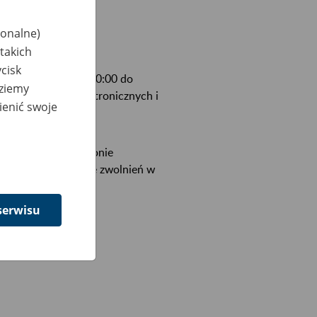
jonalne)
takich
cisk
ietnia od godziny 00:00 do
dziemy
atformy Usług Elektronicznych i
ienić swoje
wiać e-ZLA. Na stronie
wala na wystawianie zwolnień w
serwisu