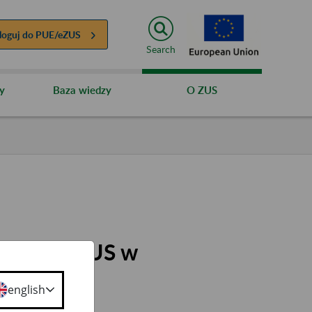
loguj do
PUE/eZUS
Search
y
Baza wiedzy
O ZUS
alu PUE ZUS w
english