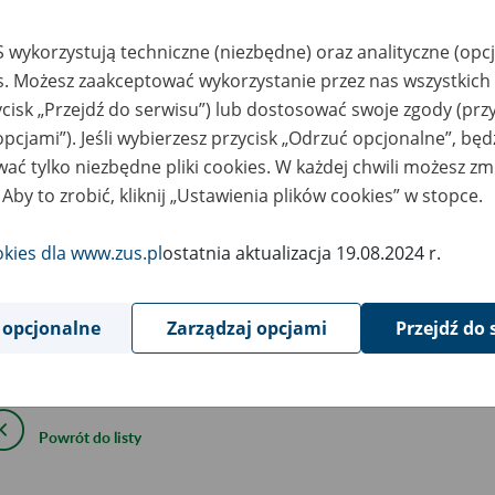
1
March
2023
 wykorzystują techniczne (niezbędne) oraz analityczne (opc
es. Możesz zaakceptować wykorzystanie przez nas wszystkich 
ycisk „Przejdź do serwisu”) lub dostosować swoje zgody (przy
wiązku z koniecznością przeprowadzenia prac serwisowych 1 kw
opcjami”). Jeśli wybierzesz przycisk „Odrzuć opcjonalne”, bę
ziny 01:00 mogą wystąpić ograniczenia w dostępie do portalu Pl
ać tylko niezbędne pliki cookies. W każdej chwili możesz zm
zczególnych jego funkcji.
 Aby to zrobić, kliknij „Ustawienia plików cookies” w stopce.
ym czasie lekarze i asystenci medyczni mogą bez zakłóceń wysta
okies dla www.zus.pl
ostatnia aktualizacja 19.08.2024 r.
wisowej będzie dostęp do
Pulpitu Lekarza
– narzędzia, które poz
sie ograniczeń w dostępie do PUE ZUS.
 opcjonalne
Zarządzaj opcjami
Przejdź do 
epraszamy za utrudnienia.
Powrót do listy