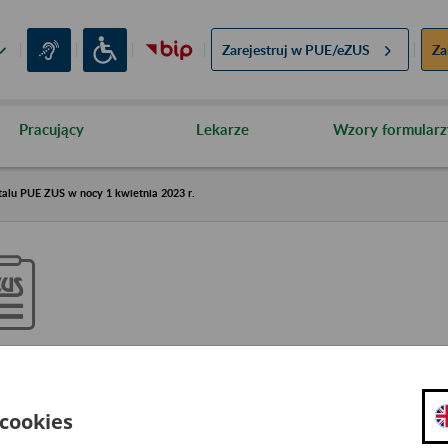
Zarejestruj w
PUE/eZUS
Za
Pracujący
Lekarze
Wzory formularz
talu PUE ZUS w nocy 1 kwietnia 2023 r.
graniczenie w dostępie do port
ocy 1 kwietnia 2023 r.
 cookies