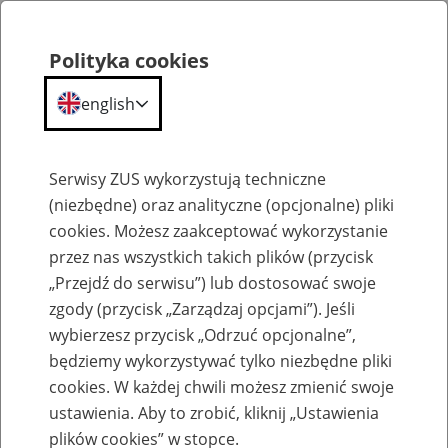
Polityka cookies
english
Menu
Search
Serwisy ZUS wykorzystują techniczne
(niezbędne) oraz analityczne (opcjonalne) pliki
cookies. Możesz zaakceptować wykorzystanie
Komunikaty
przez nas wszystkich takich plików (przycisk
„Przejdź do serwisu”) lub dostosować swoje
zgody (przycisk „Zarządzaj opcjami”). Jeśli
wybierzesz przycisk „Odrzuć opcjonalne”,
będziemy wykorzystywać tylko niezbędne pliki
cookies. W każdej chwili możesz zmienić swoje
Ograniczenie w dostępie do portalu PUE
ustawienia. Aby to zrobić, kliknij „Ustawienia
ZUS w nocy z 28 na 29 kwietnia 2023 r.
plików cookies” w stopce.