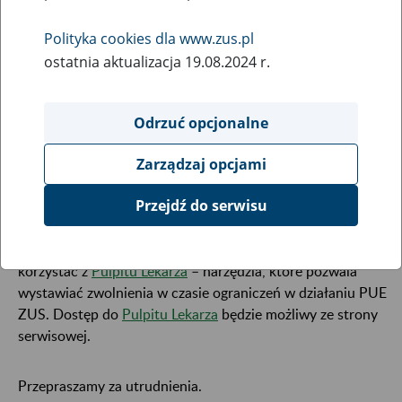
27
April
Polityka cookies dla www.zus.pl
2023
ostatnia aktualizacja 19.08.2024 r.
W związku z koniecznością przeprowadzenia prac
Odrzuć opcjonalne
serwisowych,
28 kwietnia od godziny 20:00 do godziny
01:00 następnego dnia
mogą wystąpić ograniczenia w
Zarządzaj opcjami
dostępie do portalu Platformy Usług Elektronicznych i
poszczególnych jego funkcji.
Przejdź do serwisu
W tym czasie lekarze i asystenci medyczni będą mogli
korzystać z
Pulpitu Lekarza
– narzędzia, które pozwala
wystawiać zwolnienia w czasie ograniczeń w działaniu PUE
ZUS. Dostęp do
Pulpitu Lekarza
będzie możliwy ze strony
serwisowej.
Przepraszamy za utrudnienia.