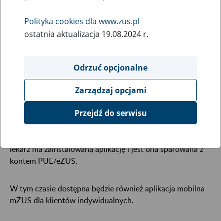
16
May
Polityka cookies dla www.zus.pl
2025
ostatnia aktualizacja 19.08.2024 r.
W związku z koniecznością przeprowadzenia prac
Odrzuć opcjonalne
serwisowych, 19 maja od godziny 21:00 do godziny 22:30
wystąpią ograniczenia w dostępie do portalu PUE/eZUS i
Zarządzaj opcjami
wszystkich jego funkcji.
Przejdź do serwisu
W tym czasie możliwe będzie wystawianie e-ZLA za
pośrednictwem
Aplikacji mZUS dla lekarza - ZUS
- jeśli
lekarz ma zainstalowaną aplikację i jest ona sparowana z
kontem PUE/eZUS.
W tym czasie dostępna będzie również aplikacja mobilna
mZUS dla klientów indywidualnych.