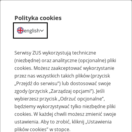
Polityka cookies
english
Menu
Search
Serwisy ZUS wykorzystują techniczne
(niezbędne) oraz analityczne (opcjonalne) pliki
cookies. Możesz zaakceptować wykorzystanie
Komunikaty
przez nas wszystkich takich plików (przycisk
„Przejdź do serwisu”) lub dostosować swoje
zgody (przycisk „Zarządzaj opcjami”). Jeśli
wybierzesz przycisk „Odrzuć opcjonalne”,
będziemy wykorzystywać tylko niezbędne pliki
cookies. W każdej chwili możesz zmienić swoje
Ograniczenie w dostępie do portalu
ustawienia. Aby to zrobić, kliknij „Ustawienia
PUE/eZUS 19 maja 2025 r.
plików cookies” w stopce.