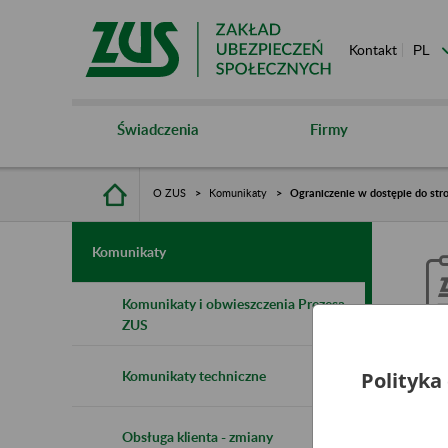
Kontakt
Świadczenia
Firmy
O ZUS
Komunikaty
Ograniczenie w dostępie do stro
Komunikaty
Komunikaty i obwieszczenia Prezesa
ZUS
O
Komunikaty techniczne
Polityka
z
Obsługa klienta - zmiany