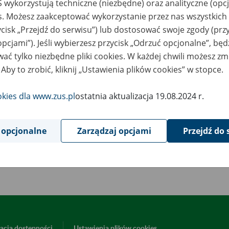
 wykorzystują techniczne (niezbędne) oraz analityczne (opc
9
August
es. Możesz zaakceptować wykorzystanie przez nas wszystkich 
2024
ycisk „Przejdź do serwisu”) lub dostosować swoje zgody (przy
opcjami”). Jeśli wybierzesz przycisk „Odrzuć opcjonalne”, bę
ać tylko niezbędne pliki cookies. W każdej chwili możesz zm
wiązku z koniecznością przeprowadzenia prac serwisowy
 Aby to zrobić, kliknij „Ustawienia plików cookies” w stopce.
rpnia od godziny 20:00 do godziny 23:00 strona intern
łecznych - www.zus.pl i wszystkie jej funkcje będą nied
okies dla www.zus.pl
ostatnia aktualizacja 19.08.2024 r.
epraszamy za utrudnienia.
 opcjonalne
Zarządzaj opcjami
Przejdź do 
Powrót do listy
acja dostępności
Ustawienia plików cookies