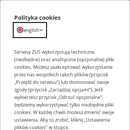
Polityka cookies
english
Menu
Search
Serwisy ZUS wykorzystują techniczne
(niezbędne) oraz analityczne (opcjonalne) pliki
cookies. Możesz zaakceptować wykorzystanie
Komunikaty
przez nas wszystkich takich plików (przycisk
„Przejdź do serwisu”) lub dostosować swoje
zgody (przycisk „Zarządzaj opcjami”). Jeśli
wybierzesz przycisk „Odrzuć opcjonalne”,
będziemy wykorzystywać tylko niezbędne pliki
cookies. W każdej chwili możesz zmienić swoje
Ograniczenie w dostępie do kreatora
ustawienia. Aby to zrobić, kliknij „Ustawienia
wniosku 500+ na portalu PUE ZUS od 29
plików cookies” w stopce.