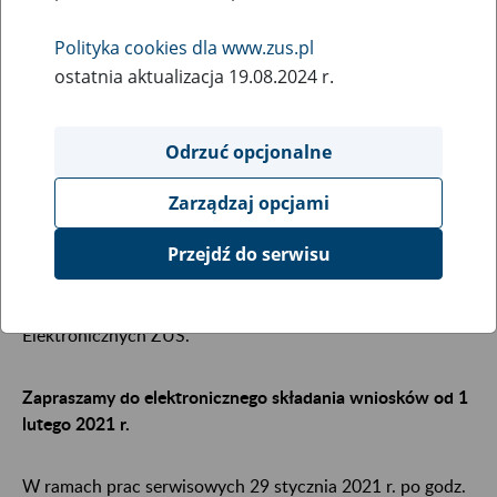
stycznia 2021 r. i usunięcie wniosków
roboczych 500+ z portalu PUE ZUS
Polityka cookies dla www.zus.pl
ostatnia aktualizacja 19.08.2024 r.
27
January
2021
Odrzuć opcjonalne
W związku z koniecznością przeprowadzenia prac
Zarządzaj opcjami
serwisowych
od 29 stycznia 2021 r. od godziny 22:00 do
Przejdź do serwisu
31 stycznia 2021 r. do godziny 23:59
wystąpią
ograniczenia w dostępie do kreatora wniosku z programu
„Rodzina 500+” na portalu Platformy Usług
Elektronicznych ZUS.
Zapraszamy do elektronicznego składania wniosków od 1
lutego 2021 r.
W ramach prac serwisowych 29 stycznia 2021 r. po godz.