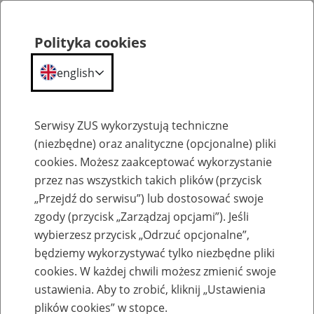
Polityka cookies
english
Menu
Search
Serwisy ZUS wykorzystują techniczne
(niezbędne) oraz analityczne (opcjonalne) pliki
cookies. Możesz zaakceptować wykorzystanie
Komunikaty
przez nas wszystkich takich plików (przycisk
„Przejdź do serwisu”) lub dostosować swoje
zgody (przycisk „Zarządzaj opcjami”). Jeśli
wybierzesz przycisk „Odrzuć opcjonalne”,
będziemy wykorzystywać tylko niezbędne pliki
cookies. W każdej chwili możesz zmienić swoje
Ograniczenie w dostępie do portalu PUE
ustawienia. Aby to zrobić, kliknij „Ustawienia
ZUS 31 grudnia 2021 r.
plików cookies” w stopce.