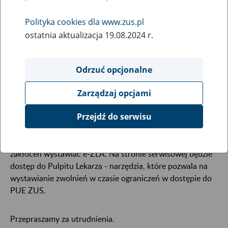
30
December
Polityka cookies dla www.zus.pl
2021
ostatnia aktualizacja 19.08.2024 r.
W związku z koniecznością przeprowadzenia prac
Odrzuć opcjonalne
serwisowych 31 grudnia 2021 r. (piątek) od godziny 15:00
do godziny 20:00 mogą wystąpić ograniczenia w dostępie
Zarządzaj opcjami
do portalu Platforma Usług Elektronicznych i
poszczególnych jego funkcji.
Przejdź do serwisu
W tym czasie lekarze i asystenci medyczni mogą bez
zakłóceń wystawiać e-ZLA. Na stronie serwisowej będzie
dostęp do Pulpitu Lekarza - narzędzia, które pozwala na
wystawianie zwolnień w czasie ograniczeń w dostępie do
PUE ZUS.
Przepraszamy za utrudnienia.