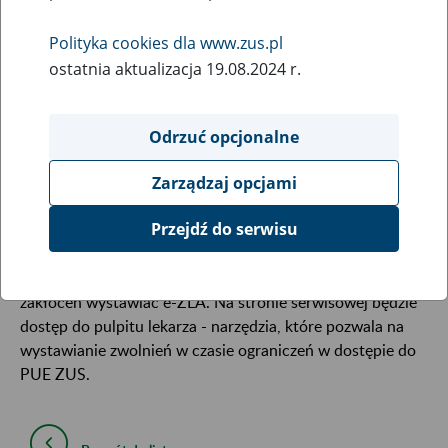
15
April
Polityka cookies dla www.zus.pl
2021
ostatnia aktualizacja 19.08.2024 r.
W związku z koniecznością przeprowadzenia prac
Odrzuć opcjonalne
serwisowych 16 kwietnia 2021 r. od godziny 21:00 do
godziny 00:00 dnia następnego mogą wystąpić
Zarządzaj opcjami
ograniczenia w dostępie do portalu Platformy Usług
Elektronicznych i poszczególnych jego funkcji.
Przejdź do serwisu
W tym czasie lekarze i asystenci medyczni mogą bez
zakłóceń wystawiać e-ZLA. Na stronie serwisowej będzie
dostęp do pulpitu lekarza - narzędzia, które pozwala na
wystawianie zwolnień w czasie ograniczeń w dostępie do
PUE ZUS.