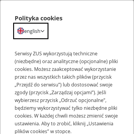
Polityka cookies
english
Menu
Search
Serwisy ZUS wykorzystują techniczne
(niezbędne) oraz analityczne (opcjonalne) pliki
cookies. Możesz zaakceptować wykorzystanie
Komunikaty
przez nas wszystkich takich plików (przycisk
„Przejdź do serwisu”) lub dostosować swoje
zgody (przycisk „Zarządzaj opcjami”). Jeśli
wybierzesz przycisk „Odrzuć opcjonalne”,
będziemy wykorzystywać tylko niezbędne pliki
cookies. W każdej chwili możesz zmienić swoje
Ograniczenie w dostępie do portalu PUE
ustawienia. Aby to zrobić, kliknij „Ustawienia
ZUS w nocy 16 kwietnia 2021 r.
plików cookies” w stopce.