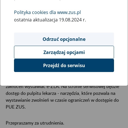
25
February
Polityka cookies dla www.zus.pl
2021
ostatnia aktualizacja 19.08.2024 r.
W związku z koniecznością przeprowadzenia prac
Odrzuć opcjonalne
serwisowych
26 lutego 2021 r. od godziny 22:00 do
godziny 03:00 dnia następnego
mogą wystąpić
Zarządzaj opcjami
ograniczenia w dostępie do portalu Platformy Usług
Elektronicznych i poszczególnych jego funkcji.
Przejdź do serwisu
W tym czasie lekarze i asystenci medyczni mogą bez
zakłóceń wystawiać e-ZLA. Na stronie serwisowej będzie
dostęp do pulpitu lekarza - narzędzia, które pozwala na
wystawianie zwolnień w czasie ograniczeń w dostępie do
PUE ZUS.
Przepraszamy za utrudnienia.