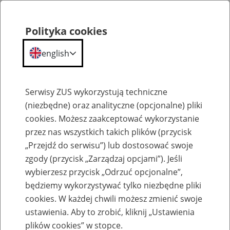
Polityka cookies
english
Menu
Search
Serwisy ZUS wykorzystują techniczne
(niezbędne) oraz analityczne (opcjonalne) pliki
cookies. Możesz zaakceptować wykorzystanie
Komunikaty
przez nas wszystkich takich plików (przycisk
„Przejdź do serwisu”) lub dostosować swoje
zgody (przycisk „Zarządzaj opcjami”). Jeśli
wybierzesz przycisk „Odrzuć opcjonalne”,
będziemy wykorzystywać tylko niezbędne pliki
cookies. W każdej chwili możesz zmienić swoje
Ograniczenie w dostępie do portalu PUE
ustawienia. Aby to zrobić, kliknij „Ustawienia
ZUS w nocy 26 lutego 2021 r.
plików cookies” w stopce.